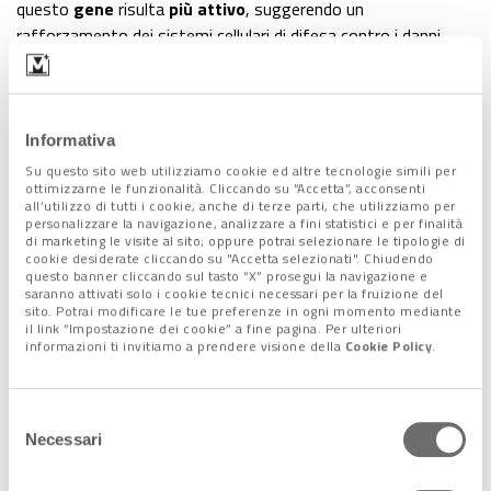
questo
gene
risulta
più attivo
, suggerendo un
rafforzamento dei sistemi cellulari di difesa contro i danni
genetici.
Questo dettaglio è cruciale: il
cancro si alimenta anche di
errori non riparati nel DNA
. Migliorare questi sistemi
significa, potenzialmente,
rallentare l’evoluzione del
Informativa
tumore
.
Su questo sito web utilizziamo cookie ed altre tecnologie simili per
ottimizzarne le funzionalità. Cliccando su “Accetta”, acconsenti
all’utilizzo di tutti i cookie, anche di terze parti, che utilizziamo per
personalizzare la navigazione, analizzare a fini statistici e per finalità
I messaggeri del sangue
di marketing le visite al sito; oppure potrai selezionare le tipologie di
cookie desiderate cliccando su "Accetta selezionati". Chiudendo
questo banner cliccando sul tasto “X” prosegui la navigazione e
Ma cosa trasforma davvero il sangue dopo l’esercizio?
saranno attivati solo i cookie tecnici necessari per la fruizione del
sito. Potrai modificare le tue preferenze in ogni momento mediante
Lo
studio
identifica un
aumento di alcune proteine
il link “Impostazione dei cookie” a fine pagina. Per ulteriori
infiammatorie e di segnalazione
, tra cui l’interleuchina-6
informazioni ti invitiamo a prendere visione della
Cookie Policy
.
(IL-6), una molecola già nota per il suo ruolo nella
comunicazione tra muscoli, sistema immunitario e
Selezione
metabolismo.
Necessari
del
Queste
molecole
, spesso
chiamate “exerkine”
, funzionano
consenso
come
messaggeri
: viaggiano nel sangue e trasmettono