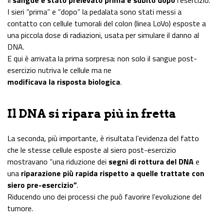
Il
sangue è stato prelevato prima e subito dopo
l’esercizio.
I sieri “prima” e “dopo” la pedalata sono stati messi a
contatto con cellule tumorali del colon (linea LoVo) esposte a
una piccola dose di radiazioni, usata per simulare il danno al
DNA.
E qui è arrivata la prima sorpresa: non solo il sangue post-
esercizio nutriva le cellule ma ne
modificava la risposta biologica
.
Il DNA si ripara più in fretta
La seconda, più importante, è risultata l’evidenza del fatto
che le stesse cellule esposte al siero post-esercizio
mostravano “una riduzione dei
segni di rottura del DNA
e
una
riparazione più rapida rispetto a quelle trattate con
siero pre-esercizio”
.
Riducendo uno dei processi che può favorire l’evoluzione del
tumore.