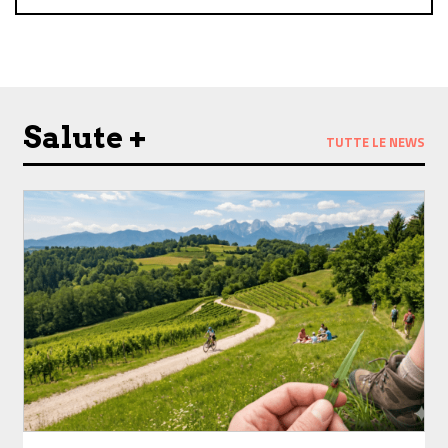
Follow us on Facebook
Follow us on Instagram
Salute +
TUTTE LE NEWS