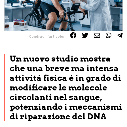
Condividi l'articolo:
Share on Facebook
Share on Twitter
Share on E-Mail
Share on WhatsApp
Share on Telegram
Un nuovo studio mostra
che una breve ma intensa
attività fisica è in grado di
modificare le molecole
circolanti nel sangue,
potenziando i meccanismi
di riparazione del DNA