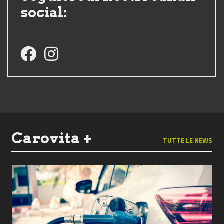
social:
Follow us on Facebook
Follow us on Instagram
Carovita +
TUTTE LE NEWS