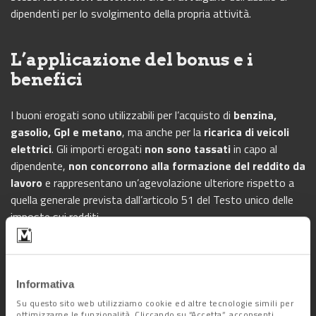
dipendenti per lo svolgimento della propria attività.
L’applicazione del bonus e i
benefici
I buoni erogati sono utilizzabili per l’acquisto di
benzina,
gasolio, Gpl e metano
, ma anche per la
ricarica di veicoli
elettrici
. Gli importi erogati
non sono tassati
in capo al
dipendente,
non concorrono alla formazione del reddito da
lavoro
e rappresentano un’agevolazione ulteriore rispetto a
quella generale prevista dall’articolo 51 del Testo unico delle
imposte sui redditi.
L’
importo massimo
che può usufruire dall’esenzione specifica
da imposizione è di
200 euro per il periodo d’imposta 2022
,
tanto nel caso in cui l’importo sia assegnato attraverso
un
Informativa
solo bonus, quanto con più bonus benzina
.
Su questo sito web utilizziamo cookie ed altre tecnologie simili per
ottimizzarne le funzionalità. Cliccando su “Accetta”, acconsenti