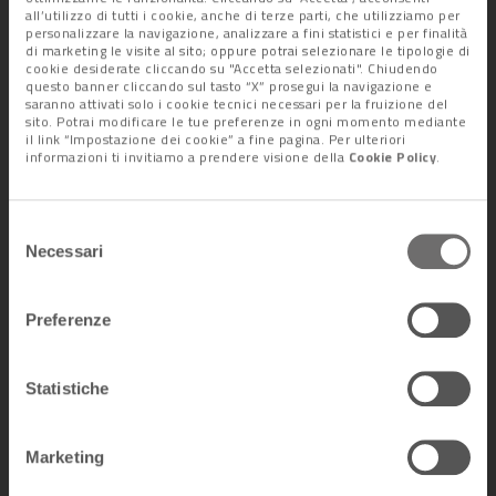
Nel caso venga superata questa cifra in bonus benzina,
tutto
all’utilizzo di tutti i cookie, anche di terze parti, che utilizziamo per
personalizzare la navigazione, analizzare a fini statistici e per finalità
quanto eccede
i 200 euro
ricade nell’insieme degli altri
di marketing le visite al sito; oppure potrai selezionare le tipologie di
benefit
, beni o servizi, che sono ammessi a godere, fino a un
cookie desiderate cliccando su "Accetta selezionati". Chiudendo
questo banner cliccando sul tasto “X” prosegui la navigazione e
massimo di 258,23 euro, dell’
esenzione ex articolo 51
. Le
saranno attivati solo i cookie tecnici necessari per la fruizione del
somme concesse al dipendente sono
integralmente
sito. Potrai modificare le tue preferenze in ogni momento mediante
il link “Impostazione dei cookie” a fine pagina. Per ulteriori
deducibili dal reddito dell’impresa
che emette il bonus.
informazioni ti invitiamo a prendere visione della
Cookie Policy
.
Alberto Minazzi
Selezione
Necessari
del
consenso
Preferenze
Lascia un commento +
Statistiche
Tag:
benzina
,
bonus
Marketing
Condividi l'articolo: