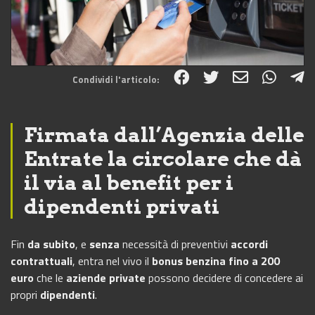
Condividi l'articolo:
Share on Facebook
Share on Twitter
Share on E-Mail
Share on WhatsApp
Share on Telegram
Firmata dall’Agenzia delle
Entrate la circolare che dà
il via al benefit per i
dipendenti privati
Fin
da subito
, e
senza
necessità di preventivi
accordi
contrattuali
, entra nel vivo il
bonus benzina fino a 200
euro
che le
aziende private
possono decidere di concedere ai
propri
dipendenti
.