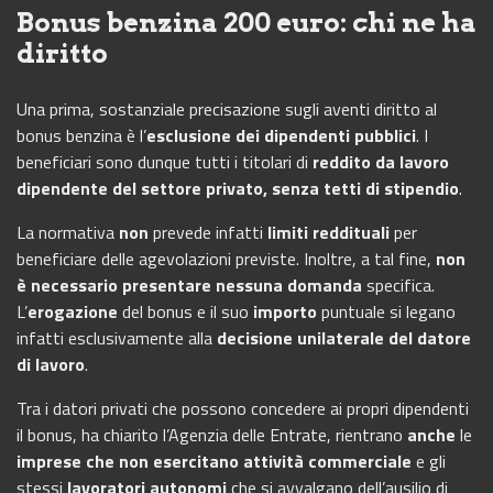
Bonus benzina 200 euro: chi ne ha
diritto
Una prima, sostanziale precisazione sugli aventi diritto al
bonus benzina è l’
esclusione dei dipendenti pubblici
. I
beneficiari sono dunque tutti i titolari di
reddito da lavoro
dipendente del settore privato, senza tetti di stipendio
.
La normativa
non
prevede infatti
limiti reddituali
per
beneficiare delle agevolazioni previste. Inoltre, a tal fine,
non
è necessario presentare nessuna domanda
specifica.
L’
erogazione
del bonus e il suo
importo
puntuale si legano
infatti esclusivamente alla
decisione unilaterale del datore
di lavoro
.
Tra i datori privati che possono concedere ai propri dipendenti
il bonus, ha chiarito l’Agenzia delle Entrate, rientrano
anche
le
imprese che non esercitano attività commerciale
e gli
stessi
lavoratori autonomi
che si avvalgano dell’ausilio di