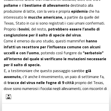
pollame
e il
bestiame di allevamento
destinato alla
produzione di latte, con la vera e propria
epidemia
che ha
interessato le
mucche americane,
a partire da quelle del
Texas, Stato in cui si sono registrati i casi umani confermati.
Proprio i
bovini
, del resto,
potrebbero essere l’anello di
congiunzione per il salto di specie del virus
.
Come è emerso da uno studio, questi mammiferi
hanno
infatti un recettore per l’influenza comune con alcuni
uccelli e con l’uomo
, potendo così fungere da
“serbatoio”
all’interno del quale si verificano le mutazioni necessarie
per il salto di specie.
E, a testimoniare che questo passaggio sarebbe
già
avvenuto,
c’è anche il rinvenimento, un paio di settimane fa,
di
tracce del virus nelle fogne di 9 città
proprio del Texas,
dove sono numerosi i focolai negli allevamenti, con riscontri di
H5N1 anche nel latte crudo prodotto da bovini risultati
positivi.