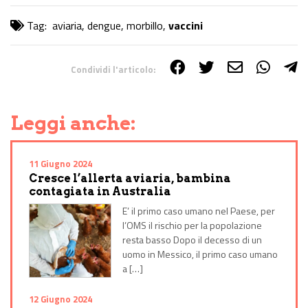
Tag:
aviaria
,
dengue
,
morbillo
,
vaccini
Condividi l'articolo:
Share on Facebook
Share on Twitter
Share on E-Mail
Share on WhatsApp
Share on Telegram
Leggi anche:
11 Giugno 2024
Cresce l’allerta aviaria, bambina
contagiata in Australia
E’ il primo caso umano nel Paese, per
l’OMS il rischio per la popolazione
resta basso Dopo il decesso di un
uomo in Messico, il primo caso umano
a […]
12 Giugno 2024