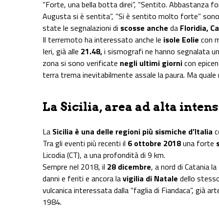
“Forte, una bella botta direi”, “Sentito. Abbastanza for
Augusta si è sentita”, “Si è sentito molto forte” son
state le segnalazioni di
scosse anche
da
Floridia, C
Il terremoto ha interessato anche le
isole Eolie
con mo
Ieri, già alle
21.48,
i sismografi ne hanno segnalata un
zona si sono verificate
negli ultimi giorni
con epicent
terra trema inevitabilmente assale la paura. Ma quale
La Sicilia, area ad alta inten
La
Sicilia è una delle regioni più sismiche d’Italia
c
Tra gli eventi più recenti il
6 ottobre 2018
una forte
Licodia (CT), a una profondità di 9 km.
Sempre nel 2018, il
28 dicembre
, a nord di Catania l
danni e feriti e ancora la
vigilia di Natale
dello stess
vulcanica interessata dalla “faglia di Fiandaca”, già a
1984.