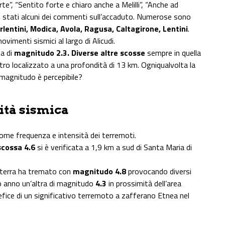
te”, “Sentito forte e chiaro anche a Melilli”, “Anche ad
o stati alcuni dei commenti sull’accaduto. Numerose sono
arlentini, Modica, Avola, Ragusa, Caltagirone, Lentini
.
vimenti sismici al largo di Alicudi.
a di
magnitudo 2.3.
Diverse altre scosse
sempre in quella
ro localizzato a una profondità di 13 km. Ogniqualvolta la
 magnitudo è percepibile?
sità sismica
ome frequenza e intensità dei terremoti.
scossa 4.6
si è verificata a 1,9 km a sud di Santa Maria di
a terra ha tremato con
magnitudo 4.8
provocando diversi
o anno un’altra di magnitudo
4.3
in prossimità dell’area
rtefice di un significativo terremoto a zafferano Etnea nel