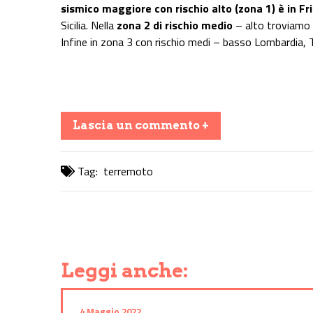
sismico maggiore con rischio alto (zona 1) è in Fri
Sicilia. Nella
zona 2 di rischio medio
– alto troviamo
Infine in zona 3 con rischio medi – basso Lombardia, 
Lascia un commento +
Tag:
terremoto
Share on Facebook
Share on Twitter
Share on E-Mail
Share on WhatsApp
Share on Telegram
Leggi anche:
4 Maggio 2022