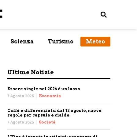
Scienza
Turismo
Meteo
Ultime Notizie
Essere single nel 2026 è un lusso
7 Agosto 2026
Economia
Caffè e differenziata: dal 12 agosto, nuove
regole per capsule e cialde
7 Agosto 2026
Società
L’Etna è tornato in attività: aeroporto di