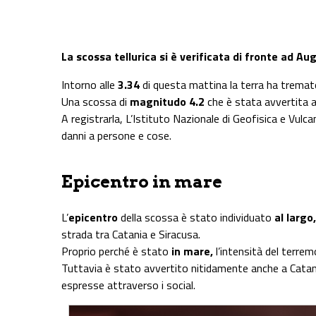
Share on Facebook
Share on Twitter
Share on E-Mail
Share on WhatsApp
Share on Telegram
La scossa tellurica si è verificata di fronte ad Au
Intorno alle
3.34
di questa mattina la terra ha tremato 
Una scossa di
magnitudo 4.2
che è stata avvertita a
A registrarla, L’Istituto Nazionale di Geofisica e Vul
danni a persone e cose.
Epicentro in mare
L’
epicentro
della scossa è stato individuato
al largo,
strada tra Catania e Siracusa.
Proprio perché è stato
in mare,
l’intensità del terre
Tuttavia è stato avvertito nitidamente anche a Catani
espresse attraverso i social.