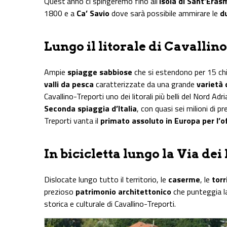
Quest’anno ci spingeremo fino all’
isola di Sant’Eras
1800 e a
Ca’ Savio
dove sarà possibile ammirare le
d
Lungo il litorale di Cavallin
Ampie
spiagge sabbiose
che si estendono per 15 chi
valli da pesca
caratterizzate da una grande
varietà 
Cavallino-Treporti uno dei litorali più belli del Nord Adri
Seconda spiaggia d’Italia
, con quasi sei milioni di p
Treporti vanta il
primato assoluto in Europa per l’o
In bicicletta lungo la Via dei 
Dislocate lungo tutto il territorio, le
caserme
, le
torr
prezioso
patrimonio architettonico
che punteggia la
storica e culturale di Cavallino-Treporti.