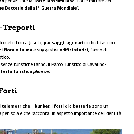
mo
per visitare la
Torre Massimiliana
, forte militare del
ue Batterie della I° Guerra Mondiale
“.
o-Treporti
lometri fino a Jesolo,
paesaggi lagunari
ricchi di fascino,
di flora e fauna
e suggestivi
edifici storici
, fanno di
atico.
resenze turistiche l’anno, il Parco Turistico di Cavallino-
fferta turistica
plein air
.
Forti
i telemetriche
, i
bunker,
i
forti
e le
batterie
sono un
 penisola e che racconta un aspetto importante dell’identità