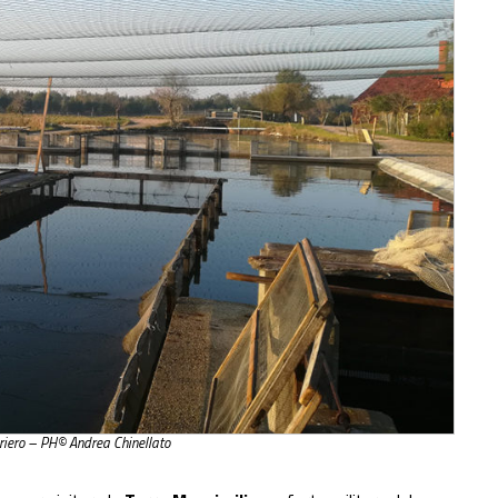
oriero – PH© Andrea Chinellato