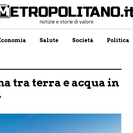
notizie e storie di valore
Economia
Salute
Società
Politica
a tra terra e acqua in
a