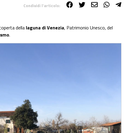
Condividi l'articolo:
scoperta della
laguna di Venezia
, Patrimonio Unesco, del
rasmo
.