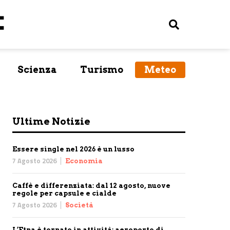
Scienza
Turismo
Meteo
Ultime Notizie
Essere single nel 2026 è un lusso
7 Agosto 2026
Economia
Caffè e differenziata: dal 12 agosto, nuove
regole per capsule e cialde
7 Agosto 2026
Società
L’Etna è tornato in attività: aeroporto di