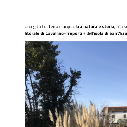
Share on Facebook
Share on Twitter
Share on E-Mail
Share on WhatsApp
Share on Telegram
Una gita tra terra e acqua,
tra natura e storia
, alla 
litorale di Cavallino-Treporti
e dell’
isola di Sant’E