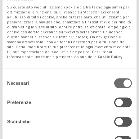
Su questo sito web utilizziamo cookie ed altre tecnologie simili per
ottimizzarne le funzionalità. Cliccando su “Accetta”, acconsenti
all’utilizzo di tutti i cookie, anche di terze parti, che utilizziamo per
personalizzare la navigazione, analizzare a fini statistici e per finalità
di marketing le visite al sito; oppure potrai selezionare le tipologie di
cookie desiderate cliccando su "Accetta selezionati". Chiudendo
questo banner cliccando sul tasto “X” prosegui la navigazione e
saranno attivati solo i cookie tecnici necessari per la fruizione del
sito. Potrai modificare le tue preferenze in ogni momento mediante
il link “Impostazione dei cookie” a fine pagina. Per ulteriori
informazioni ti invitiamo a prendere visione della
Cookie Policy
.
La percentuale di chi si sposta per queste ragioni è del
35,4%,
Selezione
Necessari
contro il 32,9% di spostamenti per motivi di lavoro e di
del
studio
.
consenso
I movimenti dedicati alla gestione familiare è invece inferiore a
Preferenze
un terzo del totale, con una residuale quota di spostamenti
verso altri luoghi.
Statistiche
I valori veneti si discostano di poco da quelli italiani per quanto
riguarda gli orari di spostamento.