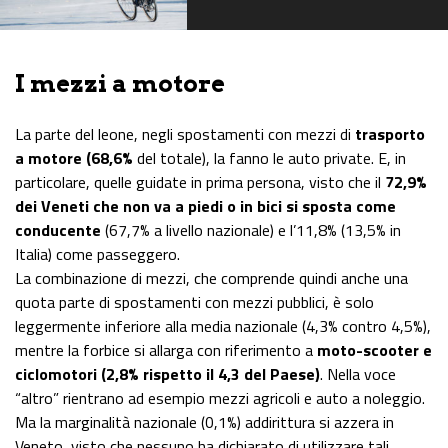
I mezzi a motore
La parte del leone, negli spostamenti con mezzi di
trasporto
a motore (68,6%
del totale), la fanno le auto private. E, in
particolare, quelle guidate in prima persona, visto che il
72,9%
dei Veneti che non va a piedi o in bici si sposta come
conducente
(67,7% a livello nazionale) e l’11,8% (13,5% in
Italia) come passeggero.
La combinazione di mezzi, che comprende quindi anche una
quota parte di spostamenti con mezzi pubblici, è solo
leggermente inferiore alla media nazionale (4,3% contro 4,5%),
mentre la forbice si allarga con riferimento a
moto-scooter e
ciclomotori (2,8% rispetto il 4,3 del Paese)
. Nella voce
“altro” rientrano ad esempio mezzi agricoli e auto a noleggio.
Ma la marginalità nazionale (0,1%) addirittura si azzera in
Veneto, visto che nessuno ha dichiarato di utilizzare tali