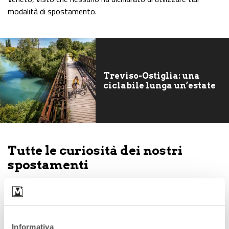
modalità di spostamento.
Treviso-Ostiglia: una
ciclabile lunga un’estate
Tutte le curiosità dei nostri
spostamenti
Le differenze percentuali sono minime, ma
per la prima
volta
, in Veneto, il
primo motivo di spostamento è legato
alle esigenze del tempo libero.
Informativa