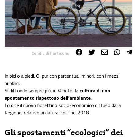
Condividi l'articolo:
Share on Facebook
Share on Twitter
Share on E-Mail
Share on WhatsApp
Share on Telegram
In bici o a piedi. O, pur con percentuali minori, con i mezzi
pubblici.
Si diffonde sempre più, in Veneto, la
cultura di uno
spostamento rispettoso dell’ambiente
.
Lo dice il nuovo bollettino socio-economico diffuso dalla
Regione, relativo ai dati raccolti nel 2018.
Gli spostamenti “ecologici” dei