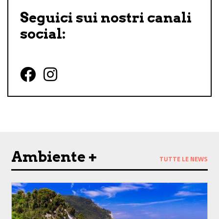
Seguici sui nostri canali
social:
Follow us on Facebook
Follow us on Instagram
Ambiente +
TUTTE LE NEWS