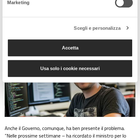
Marketing
imprenditori, Matteo Musacci – che senza imprenditoria
giovanile la stessa crescita, lo sviluppo, del Paese procede
con il freno a mano tirato.
Le imprese giovanili portano nel
mercato energie, prospettive e competenze
che
Scegli e personalizza
rappresentano un irrinunciabile canale di
innovazione e
creatività
”.
Accetta
Usa solo i cookie necessari
Anche il Governo, comunque, ha ben presente il problema.
“Nelle prossime settimane – ha ricordato il ministro per lo