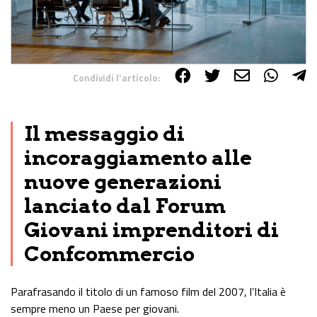
Condividi l'articolo:
Share on Facebook
Share on Twitter
Share on E-Mail
Share on WhatsApp
Share on Telegram
Il messaggio di
incoraggiamento alle
nuove generazioni
lanciato dal Forum
Giovani imprenditori di
Confcommercio
Parafrasando il titolo di un famoso film del 2007, l’Italia è
sempre meno un Paese per giovani.