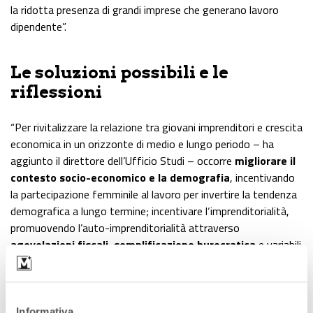
la ridotta presenza di grandi imprese che generano lavoro
dipendente”.
Le soluzioni possibili e le
riflessioni
“Per rivitalizzare la relazione tra giovani imprenditori e crescita
economica in un orizzonte di medio e lungo periodo – ha
aggiunto il direttore dell’Ufficio Studi – occorre
migliorare il
contesto socio-economico e la demografia
, incentivando
la partecipazione femminile al lavoro per invertire la tendenza
demografica a lungo termine; incentivare l‘imprenditorialità,
promuovendo l’auto-imprenditorialità attraverso
agevolazioni fiscali, semplificazione burocratica
e variabili
di contesto più favorevoli;
agevolare l’accesso al credito
per le imprese giovanili che rappresenta un investimento
nell’innovazione che va sostenuto dalla collettività”.
Informativa