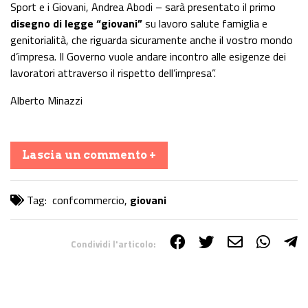
Sport e i Giovani, Andrea Abodi – sarà presentato il primo
disegno di legge “giovani”
su lavoro salute famiglia e
genitorialità, che riguarda sicuramente anche il vostro mondo
d’impresa. Il Governo vuole andare incontro alle esigenze dei
lavoratori attraverso il rispetto dell’impresa”.
Alberto Minazzi
Lascia un commento +
Tag:
confcommercio
,
giovani
Condividi l'articolo:
Share on Facebook
Share on Twitter
Share on E-Mail
Share on WhatsApp
Share on Telegram