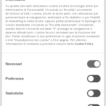
Su questo sito web utilizziamo cookie ed altre tecnologie simili per
ottimizzarne le funzionalità. Cliccando su “Accetta”, acconsenti
all’utilizzo di tutti i cookie, anche di terze parti, che utilizziamo per
personalizzare la navigazione, analizzare a fini statistici e per finalità
di marketing le visite al sito; oppure potrai selezionare le tipologie di
cookie desiderate cliccando su "Accetta selezionati". Chiudendo
questo banner cliccando sul tasto “X” prosegui la navigazione e
saranno attivati solo i cookie tecnici necessari per la fruizione del
sito. Potrai modificare le tue preferenze in ogni momento mediante
il link “Impostazione dei cookie” a fine pagina. Per ulteriori
informazioni ti invitiamo a prendere visione della
Cookie Policy
.
Selezione
Anche il presidente di Confcommercio, Carlo Sangalli, nel suo
Necessari
del
intervento ha citato alcune cifre.
consenso
“Nel 2011 le imprese giovanili erano quasi il 12% del totale, nel
Preferenze
2019 erano il 9,5%, nel 2023 l’8,8%.
L’impresa è insomma un
orizzonte che le nuove generazioni scelgono sempre
meno.
Tuttavia fare impresa è una delle decisioni a più alto
Statistiche
impatto personale e sociale che possano esserci”. “I dati
dimostrano – ha rincarato il presidente dei Giovani