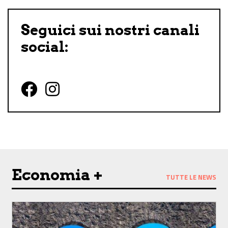
Seguici sui nostri canali
social:
Follow us on Facebook
Follow us on Instagram
Economia +
TUTTE LE NEWS