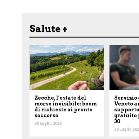
Salute +
Zecche, l’estate del
Servizio 
morso invisibile: boom
Veneto ar
di richieste ai pronto
supporto
soccorso
gratuito 
30
30 Luglio 2026
29 Luglio 20