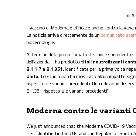
Share on Facebook
Share on Twitter
Share on E-Mail
Share on WhatsApp
Share on Telegram
di An
Il vaccino di Moderna è efficace anche contro la varian
La notizia arriva direttamente da un
comunicato sta
biotecnologie.
Al termine della prima tornata di studi e sperimentazio
dell’azienda – ha prodotto
titoli neutralizzanti cont
B.1.1.7 e B.1.351,
identificate per la prima volta ris
Unito.
Lo studio non ha mostrato alcun impatto signific
rispetto alle varianti precedenti. Una riduzione di sei 
B.1.351 rispetto alle varianti precedenti”.
Moderna contro le varianti 
We just announced that the Moderna COVID-19 Vaccine
first identified in the U.K. and the Republic of South 