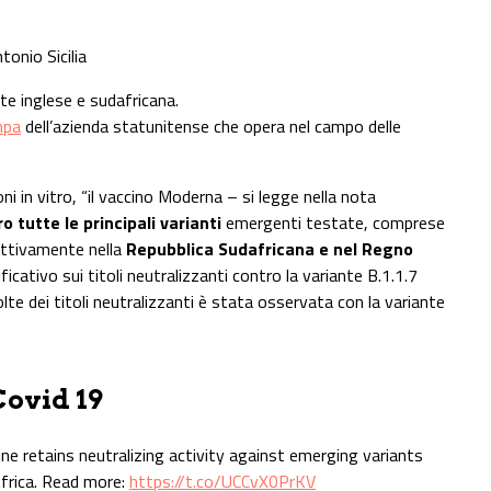
tonio Sicilia
te inglese e sudafricana.
mpa
dell’azienda statunitense che opera nel campo delle
ni in vitro, “il vaccino Moderna – si legge nella nota
ro tutte le principali varianti
emergenti testate, comprese
pettivamente nella
Repubblica Sudafricana e nel Regno
ativo sui titoli neutralizzanti contro la variante B.1.1.7
volte dei titoli neutralizzanti è stata osservata con la variante
Covid 19
 retains neutralizing activity against emerging variants
Africa. Read more:
https://t.co/UCCvX0PrKV