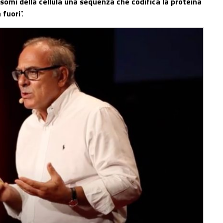
osomi della cellula una sequenza che codifica la proteina
a fuori
”.