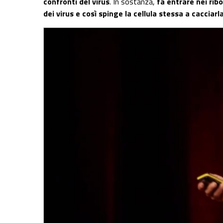
confronti del virus
. In sostanza,
fa entrare nei rib
dei virus e così spinge la cellula stessa a cacciarl