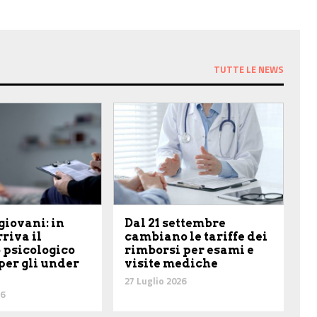
TUTTE LE NEWS
giovani: in
Dal 21 settembre
riva il
cambiano le tariffe dei
 psicologico
rimborsi per esami e
per gli under
visite mediche
27 Luglio 2026
26