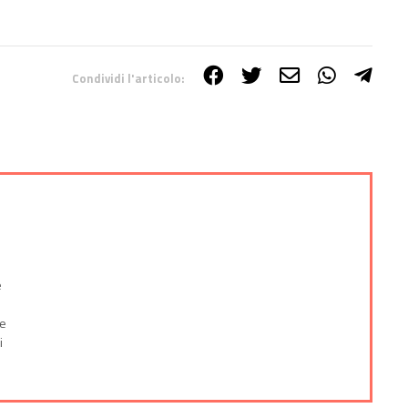
Condividi l'articolo:
e
le
i