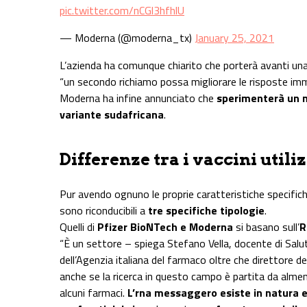
pic.twitter.com/nCGl3hfhlU
— Moderna (@moderna_tx)
January 25, 2021
L’azienda ha comunque chiarito che porterà avanti un
“un secondo richiamo possa migliorare le risposte immun
Moderna ha infine annunciato che
sperimenterà un n
variante sudafricana
.
Differenze tra i vaccini utiliz
Pur avendo ognuno le proprie caratteristiche specifiche,
sono riconducibili a
tre specifiche tipologie
.
Quelli di
Pfizer BioNTech e Moderna
si basano sull’
R
“È un settore – spiega Stefano Vella, docente di Salut
dell’Agenzia italiana del farmaco oltre che direttore d
anche se la ricerca in questo campo è partita da almeno
alcuni farmaci.
L’rna messaggero esiste in natura e 