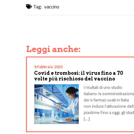
Tag:
vaccino
Share on Facebook
Share on Twitter
Share on E-Mail
Share on WhatsApp
Share on Telegram
Leggi anche:
9 Febbraio 2023
Covid e trombosi: il virus fino a 70
volte più rischioso del vaccino
I risultati di uno studio
italiano: la somministrazion
dei 4 farmaci usati in Italia
non induce l'attivazione del
piastrine Fino a oggi, gli stud
[…]