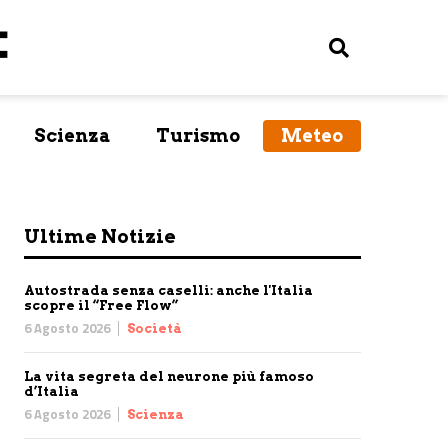
Scienza
Turismo
Meteo
Ultime Notizie
Autostrada senza caselli: anche l'Italia
scopre il “Free Flow”
6 Agosto 2026
Società
La vita segreta del neurone più famoso
d’Italia
6 Agosto 2026
Scienza