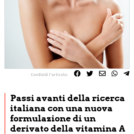
Condividi l'articolo:
Share on Facebook
Share on Twitter
Share on E-Mail
Share on WhatsApp
Share on Telegram
Passi avanti della ricerca
italiana con una nuova
formulazione di un
derivato della vitamina A