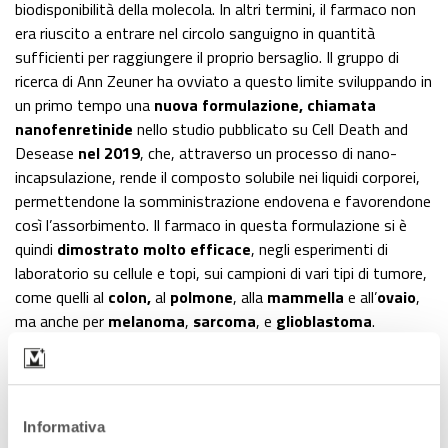
biodisponibilità della molecola. In altri termini, il farmaco non
era riuscito a entrare nel circolo sanguigno in quantità
sufficienti per raggiungere il proprio bersaglio. Il gruppo di
ricerca di Ann Zeuner ha ovviato a questo limite sviluppando in
un primo tempo una
nuova formulazione, chiamata
nanofenretinide
nello studio pubblicato su Cell Death and
Desease
nel 2019
, che, attraverso un processo di nano-
incapsulazione, rende il composto solubile nei liquidi corporei,
permettendone la somministrazione endovena e favorendone
così l’assorbimento. Il farmaco in questa formulazione si è
quindi
dimostrato molto efficace
, negli esperimenti di
laboratorio su cellule e topi, sui campioni di vari tipi di tumore,
come quelli al
colon,
al
polmone
, alla
mammella
e all’
ovaio
,
ma anche per
melanoma
,
sarcoma
, e
glioblastoma
.
L’ulteriore progresso e le
metastasi del tumore al seno
Informativa