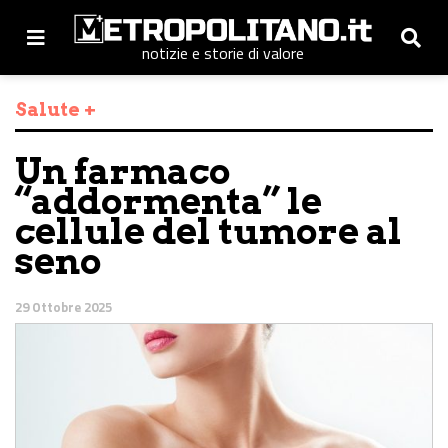
notizie e storie di valore
Salute +
Un farmaco
“addormenta” le
cellule del tumore al
seno
29 Ottobre 2025