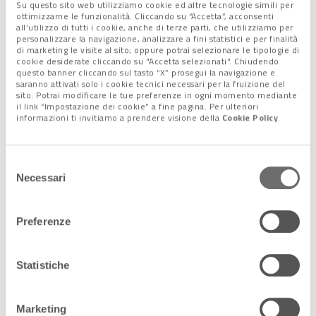
Su questo sito web utilizziamo cookie ed altre tecnologie simili per
Partendo dall’indicazione positiva sulla possibilità di utilizzare
ottimizzarne le funzionalità. Cliccando su “Accetta”, acconsenti
all’utilizzo di tutti i cookie, anche di terze parti, che utilizziamo per
la nanofenretinide come molecola ad ampio spettro senza
personalizzare la navigazione, analizzare a fini statistici e per finalità
effetti collaterali, sfruttandone la capacità di mantenere
di marketing le visite al sito; oppure potrai selezionare le tipologie di
cookie desiderate cliccando su "Accetta selezionati". Chiudendo
dormienti le cellule tumorali soprattutto nel caso di malattie
questo banner cliccando sul tasto “X” prosegui la navigazione e
ad alto rischio di recidiva,
gli studi sono proseguiti
e, poco
saranno attivati solo i cookie tecnici necessari per la fruizione del
sito. Potrai modificare le tue preferenze in ogni momento mediante
meno di un anno fa, sono stati presentati in un articolo sul
il link “Impostazione dei cookie” a fine pagina. Per ulteriori
Journal of Experimental & Clinical Cancer Research gli
ulteriori
informazioni ti invitiamo a prendere visione della
Cookie Policy
.
risultati raggiunti.
In questo caso, dopo aver creato una
nuova versione della nanocapsula
, in cui il principio attivo è
racchiuso in un guscio di materiale derivato dalla soia
Selezione
Necessari
rendendone possibile la
somministrazione per via orale
,
del
questa è stata sperimentata con animali di laboratorio con
consenso
tumore al seno metastatico. E, rispetto agli animali non
Preferenze
trattati, in quelli a cui è stata somministrata la nuova
bionanofenretinide i
tumori comparivano più tardi,
rimanevano più piccoli e contenevano un minor numero
Statistiche
di cellule staminali tumorali
. Ma, soprattutto,
le
metastasi si sono ridotte a circa la metà
, per di più di
Marketing