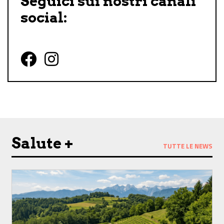
Seguici sui nostri canali
social:
Follow us on Facebook
Follow us on Instagram
Salute +
TUTTE LE NEWS