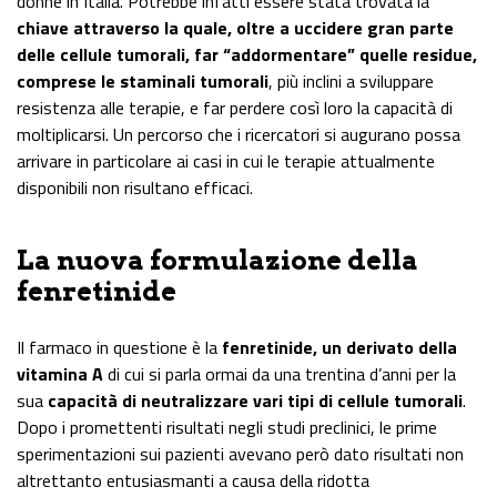
donne in Italia. Potrebbe infatti essere stata trovata la
chiave attraverso la quale, oltre a uccidere gran parte
delle cellule tumorali, far “addormentare” quelle residue,
comprese le staminali tumorali
, più inclini a sviluppare
resistenza alle terapie, e far perdere così loro la capacità di
moltiplicarsi. Un percorso che i ricercatori si augurano possa
arrivare in particolare ai casi in cui le terapie attualmente
disponibili non risultano efficaci.
La nuova formulazione della
fenretinide
Il farmaco in questione è la
fenretinide, un derivato della
vitamina A
di cui si parla ormai da una trentina d’anni per la
sua
capacità di neutralizzare vari tipi di cellule tumorali
.
Dopo i promettenti risultati negli studi preclinici, le prime
sperimentazioni sui pazienti avevano però dato risultati non
altrettanto entusiasmanti a causa della ridotta