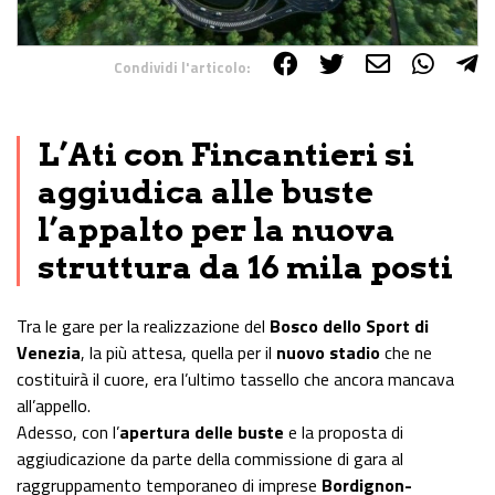
Condividi l'articolo:
Share on Facebook
Share on Twitter
Share on E-Mail
Share on WhatsApp
Share on Telegram
L’Ati con Fincantieri si
aggiudica alle buste
l’appalto per la nuova
struttura da 16 mila posti
Tra le gare per la realizzazione del
Bosco dello Sport di
Venezia
, la più attesa, quella per il
nuovo stadio
che ne
costituirà il cuore, era l’ultimo tassello che ancora mancava
all’appello.
Adesso, con l’
apertura delle buste
e la proposta di
aggiudicazione da parte della commissione di gara al
raggruppamento temporaneo di imprese
Bordignon-