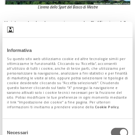
L’arena dello Sport del Bosco di Mestre
Un intervento che, dunque, mira non solo all’edificazione delle
strutture sportive, ma è inserito in una più ampia
riqualificazione ambientale e territoriale
, che richiederà un
importante impegno economico:
oltre 320 milioni
che, dopo
Informativa
il passo indietro della Commissione Europea sul parziale
finanziamento (93,5 milioni) con fondi del Pnrr, hanno trovato
Su questo sito web utilizziamo cookie ed altre tecnologie simili per
ottimizzarne le funzionalità. Cliccando su “Accetta”, acconsenti
copertura, grazie all’interessamento del sindaco di Venezia,
all’utilizzo di tutti i cookie, anche di terze parti, che utilizziamo per
Luigi Brugnaro, attraverso l’intervento del Governo.
personalizzare la navigazione, analizzare a fini statistici e per finalità
di marketing le visite al sito; oppure potrai selezionare le tipologie di
cookie desiderate cliccando su "Accetta selezionati". Chiudendo
Le difficoltà incontrate in itinere dal Bosco dello Sport,
questo banner cliccando sul tasto “X” prosegui la navigazione e
compresi i ricorsi ambientalisti, respinti prima dal Tar del
saranno attivati solo i cookie tecnici necessari per la fruizione del
sito. Potrai modificare le tue preferenze in ogni momento mediante
Veneto e poi anche dal Consiglio di Stato, ne hanno rallentato
il link “Impostazione dei cookie” a fine pagina. Per ulteriori
la realizzazione. Ora, con il completamento delle gare
informazioni ti invitiamo a prendere visione della
Cookie Policy
.
d’appalto, sembra però definitivamente avviata la fase della
concretizzazione.
Selezione
Necessari
Alberto Minazzi
del