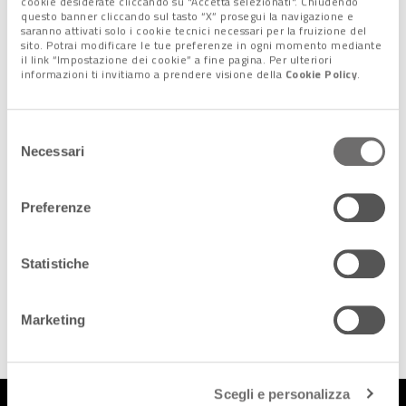
cookie desiderate cliccando su "Accetta selezionati". Chiudendo
questo banner cliccando sul tasto “X” prosegui la navigazione e
MINORI A CHI?
saranno attivati solo i cookie tecnici necessari per la fruizione del
16 Marzo 2016
sito. Potrai modificare le tue preferenze in ogni momento mediante
il link “Impostazione dei cookie” a fine pagina. Per ulteriori
informazioni ti invitiamo a prendere visione della
Cookie Policy
.
Selezione
Necessari
del
consenso
Seguici sui nostri canali
Preferenze
social:
Statistiche
Follow us on Facebook
Follow us on Instagram
Marketing
Scegli e personalizza