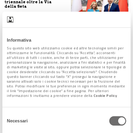
triennale oltre la Via
della Seta
30 Luglio 2024
Meloni: “Sarà un anno
Informativa
molto complesso per
Su questo sito web utilizziamo cookie ed altre tecnologie simili per
tutti”
ottimizzarne le funzionalità. Cliccando su “Accetta”, acconsenti
4 Gennaio 2024
all’utilizzo di tutti i cookie, anche di terze parti, che utilizziamo per
personalizzare la navigazione, analizzare a fini statistici e per finalità
di marketing le visite al sito; oppure potrai selezionare le tipologie di
cookie desiderate cliccando su "Accetta selezionati". Chiudendo
questo banner cliccando sul tasto “X” prosegui la navigazione e
saranno attivati solo i cookie tecnici necessari per la fruizione del
La parentela tra Meloni e
sito. Potrai modificare le tue preferenze in ogni momento mediante
Gramsci spopola nei
il link “Impostazione dei cookie” a fine pagina. Per ulteriori
social
informazioni ti invitiamo a prendere visione della
Cookie Policy
.
4 Dicembre 2023
Selezione
Necessari
del
Meloni, la politica più
influente d'Europa tra
consenso
“coloro che fanno”