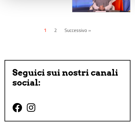
1
2
Successivo »
Seguici sui nostri canali
social:
Follow us on Facebook
Follow us on Instagram