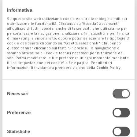
Informativa
I contenuti delle altre
Su questo sito web utilizziamo cookie ed altre tecnologie simili per
interrogazioni
ottimizzarne le funzionalità. Cliccando su “Accetta”, acconsenti
all’utilizzo di tutti i cookie, anche di terze parti, che utilizziamo per
personalizzare la navigazione, analizzare a fini statistici e per finalità
Da riflessioni simili parte l’interrogazione sulle prospettive di
di marketing le visite al sito; oppure potrai selezionare le tipologie di
cookie desiderate cliccando su "Accetta selezionati". Chiudendo
politica economica dell’ultimo periodo della legislatura,
questo banner cliccando sul tasto “X” prosegui la navigazione e
chiedendo un’anticipazione sulle “
3 principali misure
saranno attivati solo i cookie tecnici necessari per la fruizione del
sito. Potrai modificare le tue preferenze in ogni momento mediante
economiche
” in vista per il prossimo anno e di fare il
punto
il link “Impostazione dei cookie” a fine pagina. Per ulteriori
sulle risorse del Pnrr
effettivamente spese. Muovendo dalle
informazioni ti invitiamo a prendere visione della
Cookie Policy
.
misure del decreto “1° maggio”, verrà poi chiesto a Meloni
come il Governo “intenda proseguire nell’
azione volta a
migliorare i salari
dei lavoratori italiani, rafforzandone il
Selezione
Necessari
potere d’acquisto”, tema al centro, insieme alle strategie per
del
sostenere la crescita economica, anche di un’altra
consenso
interrogazione.
Preferenze
Ancora, si chiede di far luce su eventuali
misure urgenti per
contrastare la fuga dei giovani all’estero
. Specifiche
interrogazioni saranno quindi dedicate alle
politiche di
Statistiche