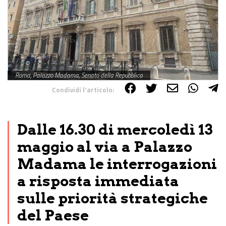
Roma, Palazzo Madama, Senato della Repubblica
Condividi l'articolo:
Share on Facebook
Share on Twitter
Share on E-Mail
Share on WhatsApp
Share on Telegram
Dalle 16.30 di mercoledì 13
maggio al via a Palazzo
Madama le interrogazioni
a risposta immediata
sulle priorità strategiche
del Paese