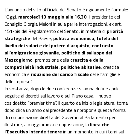
L’annuncio del sito ufficiale del Senato è rigidamente formale:
“Oggi,
mercoledì 13 maggio alle 16,30
, il presidente del
Consiglio Giorgia Meloni in aula per le interrogazioni, ex art.
151-bis del Regolamento del Senato, in materia di
priorità
strategiche
del Paese,
politica economica
,
tutela del
livello dei salari e del potere d’acquisto
,
contrasto
all’emigrazione giovanile
,
politiche di sviluppo del
Mezzogiorno
, promozione della
crescita e della
competitività industriale
,
politiche abitative
, crescita
economica e
riduzione del carico fiscale
delle famiglie e
delle imprese”.
In sostanza, dopo le due conferenze stampa di fine aprile
seguite ai decreti sul lavoro e sul Piano casa, il nuovo
cosiddetto “premier time”, il quarto da inizio legislatura, torna
dopo circa un anno dal precedente a riproporre questa forma
di comunicazione diretta del Governo al Parlamento per
illustrare, a maggioranza e opposizione, la
linea che
l’Esecutivo intende tenere
in un momento in cui i temi sul