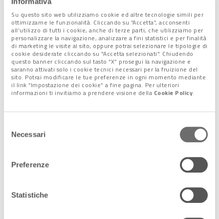
Informativa
Venezia: sistemati sette
Su questo sito web utilizziamo cookie ed altre tecnologie simili per
pontili con 300.000 euro
ottimizzarne le funzionalità. Cliccando su “Accetta”, acconsenti
14 Novembre 2018
all’utilizzo di tutti i cookie, anche di terze parti, che utilizziamo per
personalizzare la navigazione, analizzare a fini statistici e per finalità
di marketing le visite al sito; oppure potrai selezionare le tipologie di
cookie desiderate cliccando su "Accetta selezionati". Chiudendo
questo banner cliccando sul tasto “X” prosegui la navigazione e
saranno attivati solo i cookie tecnici necessari per la fruizione del
sito. Potrai modificare le tue preferenze in ogni momento mediante
Via i cubi del Parco
il link “Impostazione dei cookie” a fine pagina. Per ulteriori
Albanese
informazioni ti invitiamo a prendere visione della
Cookie Policy
.
28 Luglio 2016
Selezione
Necessari
del
consenso
Preferenze
Statistiche
Seguici sui nostri canali