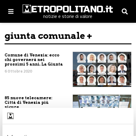
notizie e storie di valore
giunta comunale +
Comune di Venezia: ecco
chi governerà nei
prossimi 5 anni. La Giunta
6 Ottobre 2020
85 nuove telecamere:
Città di Venezia più
sicure
16 Novembre 2018