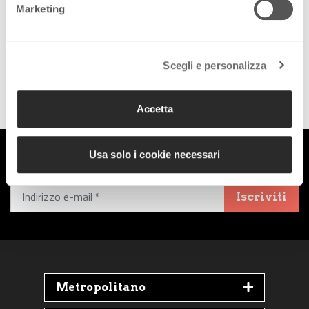
social:
Marketing
Scegli e personalizza
Follow us on Facebook
Follow us on Instagram
Accetta
Iscriviti alla Newsletter
Usa solo i cookie necessari
Iscriviti
Metropolitano