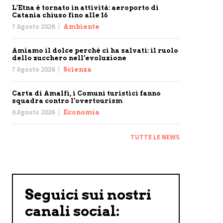
L’Etna è tornato in attività: aeroporto di
Catania chiuso fino alle 16
7 Agosto 2026
Ambiente
Amiamo il dolce perché ci ha salvati: il ruolo
dello zucchero nell’evoluzione
7 Agosto 2026
Scienza
Carta di Amalfi, i Comuni turistici fanno
squadra contro l’overtourism
6 Agosto 2026
Economia
TUTTE LE NEWS
Seguici sui nostri
canali social: