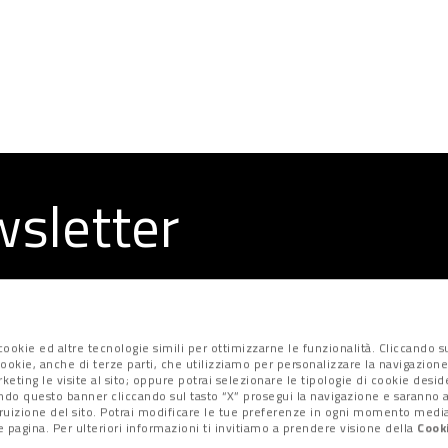
ewsletter
la redazione
ookie ed altre tecnologie simili per ottimizzarne le funzionalità. Cliccando su
i cookie, anche di terze parti, che utilizziamo per personalizzare la navigazione
marketing le visite al sito; oppure potrai selezionare le tipologie di cookie desi
ndo questo banner cliccando sul tasto “X” prosegui la navigazione e saranno at
fruizione del sito. Potrai modificare le tue preferenze in ogni momento median
 pagina. Per ulteriori informazioni ti invitiamo a prendere visione della
Cooki
Privacy