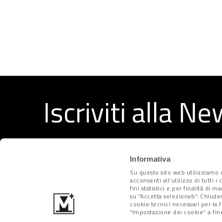
Iscriviti alla N
Ricevi ogni settimana i migliori articoli selezionati dal
Informativa
Su questo sito web utilizziamo c
acconsenti all’utilizzo di tutti 
fini statistici e per finalità di 
su "Accetta selezionati". Chiude
cookie tecnici necessari per la 
“Impostazione dei cookie” a fine
Metropolitano