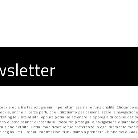
ewsletter
la redazione
ookie ed altre tecnologie simili per ottimizzarne le funzionalità. Cliccando su
i cookie, anche di terze parti, che utilizziamo per personalizzare la navigazione
marketing le visite al sito; oppure potrai selezionare le tipologie di cookie desi
ndo questo banner cliccando sul tasto “X” prosegui la navigazione e saranno at
fruizione del sito. Potrai modificare le tue preferenze in ogni momento median
 pagina. Per ulteriori informazioni ti invitiamo a prendere visione della
Cooki
Privacy