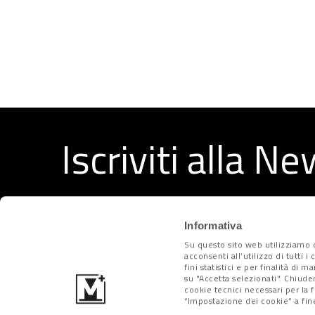
Iscriviti alla N
Ricevi ogni settimana i migliori articoli selezionati dal
Informativa
Su questo sito web utilizziamo c
acconsenti all’utilizzo di tutti 
fini statistici e per finalità di 
su "Accetta selezionati". Chiude
cookie tecnici necessari per la 
“Impostazione dei cookie” a fine
Metropolitano