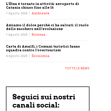
L’Etna è tornato in attività: aeroporto di
Catania chiuso fino alle 16
7 Agosto 2026
Ambiente
Amiamo il dolce perché ci ha salvati: il ruolo
dello zucchero nell’evoluzione
7 Agosto 2026
Scienza
Carta di Amalfi, i Comuni turistici fanno
squadra contro l’overtourism
6 Agosto 2026
Economia
TUTTE LE NEWS
Seguici sui nostri
canali social: