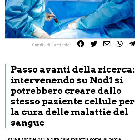
Condividi l'articolo:
Share on Facebook
Share on Twitter
Share on E-Mail
Share on WhatsApp
Share on Telegram
Passo avanti della ricerca:
intervenendo su Nod1 si
potrebbero creare dallo
stesso paziente cellule per
la cura delle malattie del
sangue
Usare il sangue per la cura delle malattie come leucemie,