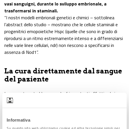
vasi sanguigni, durante lo sviluppo embrionale, a
trasformarsi in staminali.
“I nostri modelli embrionali genetici e chimici – sottolinea
l’abstract dello studio – mostrano che le cellule staminali e
progenitrici emopoietiche Hspc (quelle che sono in grado di
riprodursi a un ritmo estremamente intenso e a differenziarsi
nelle varie linee cellulari, ndr) non riescono a specificarsi in
assenza di Nod1”.
La cura direttamente dal sangue
del paziente
La scoperta potrebbe avere degli importanti effetti sul piano
pratico.
È stato infatti dimostrato che,
inattivando Nod1 nelle
cellule staminali
pluripotenti indotte, ovvero quelle
Informativa
ottenute in laboratorio
attraverso la riprogrammazione di
cellule adulte,
è possibile alterare la produzione di sangue
,
Su questo sito web utilizziamo cookie ed altre tecnologie simili per