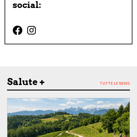
social:
Follow us on Facebook
Follow us on Instagram
Salute +
TUTTE LE NEWS