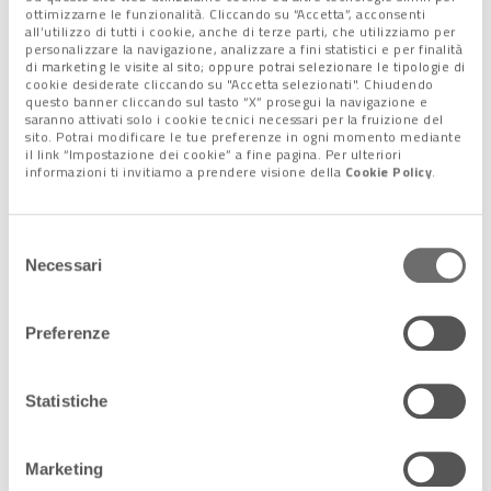
ottimizzarne le funzionalità. Cliccando su “Accetta”, acconsenti
come avviene con le cellule staminali del pesce-zebra.
all’utilizzo di tutti i cookie, anche di terze parti, che utilizziamo per
La manipolazione del percorso di specificazione delle
personalizzare la navigazione, analizzare a fini statistici e per finalità
di marketing le visite al sito; oppure potrai selezionare le tipologie di
staminali, spiega lo studio “potrebbe aiutare a ricavare una
cookie desiderate cliccando su "Accetta selezionati". Chiudendo
programmazione endoteliale emogenica competente in grado
questo banner cliccando sul tasto “X” prosegui la navigazione e
saranno attivati solo i cookie tecnici necessari per la fruizione del
di specificare Hspc funzionali specifici del paziente e i loro
sito. Potrai modificare le tue preferenze in ogni momento mediante
derivati per il trattamento delle malattie del sangue”.
il link “Impostazione dei cookie” a fine pagina. Per ulteriori
informazioni ti invitiamo a prendere visione della
Cookie Policy
.
In altri termini,
si punta ad arrivare alla produzione di
staminali,
da destinare a
scopi terapeutici,
direttamente
dal sangue del singolo paziente
.
Selezione
“La scoperta dei meccanismi che regolano la specificazione
Necessari
del
emopoietica – fanno notare gli studiosi – consentirebbe di
consenso
far avanzare le immunoterapie cellulari”.
Preferenze
Ma non solo. Questo, prosegue l’articolo scientifico,
“permetterebbe di
superare le attuali limitazioni legate al
trapianto
di Hspc”.
Statistiche
Perché, come specifica la genetista Palazon, “eliminerebbe il
difficile compito di trovare donatori compatibili per il trapianto
e le complicazioni che si verificano dopo averlo ricevuto,
Marketing