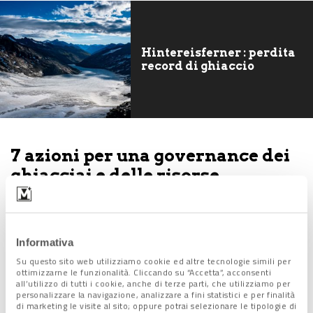
Hintereisferner : perdita
record di ghiaccio
7 azioni per una governance dei
ghiacciai e delle risorse
connesse
Legambiente ha individuato in 7 azioni principali che
Informativa
compongono il Manifesto, la governance condivisa dei
Su questo sito web utilizziamo cookie ed altre tecnologie simili per
ghiacciai.
ottimizzarne le funzionalità. Cliccando su “Accetta”, acconsenti
Tra queste, il
confronto
tra amministratori regionali e locali,
all’utilizzo di tutti i cookie, anche di terze parti, che utilizziamo per
personalizzare la navigazione, analizzare a fini statistici e per finalità
gruppi di ricerca, associazioni e imprese, esortati anche a
di marketing le visite al sito; oppure potrai selezionare le tipologie di