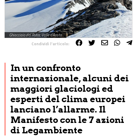
Ghiacciaio del Rutor, Valle d'Aosta
Condividi l'articolo:
Share on Facebook
Share on Twitter
Share on E-Mail
Share on WhatsApp
Share on Telegram
In un confronto
internazionale, alcuni dei
maggiori glaciologi ed
esperti del clima europei
lanciano l’allarme. Il
Manifesto con le 7 azioni
di Legambiente