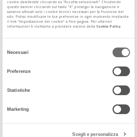
mettere in rete le esperienze provenienti da diverse situazioni
cookie desiderate cliccando su "Accetta selezionati". Chiudendo
questo banner cliccando sul tasto “X” prosegui la navigazione e
geografiche, politiche e climatiche e la creazione di una
rete di
saranno attivati solo i cookie tecnici necessari per la fruizione del
competenze multidisciplinari
per costruire una Governance
sito. Potrai modificare le tue preferenze in ogni momento mediante
il link “Impostazione dei cookie” a fine pagina. Per ulteriori
Europea dei Ghiacciai EGG.
informazioni ti invitiamo a prendere visione della
Cookie Policy
.
Dal monitoraggio del rischio
Selezione
criosferico all’adattamento ai
Necessari
del
cambiamenti climatici nelle Alpi
consenso
Preferenze
Altre azioni del Manifesto per la governance dei Ghiacciai e
delle risorse connesse sono la
costruzione di un sistema
europeo di monitoraggio del rischio criosferico
(per
Statistiche
criosfera si intende l’insieme delle terre ghiacciate), la
collaborazione con le Università, i centri di ricerca e la
Marketing
scuola
per sensibilizzare e accrescere la consapevolezza dei
cittadini e delle istituzioni e per sviluppare percorsi di
formazione affinchè possano nascere
nuove
professionalità nel campo della mitigazione e
Scegli e personalizza