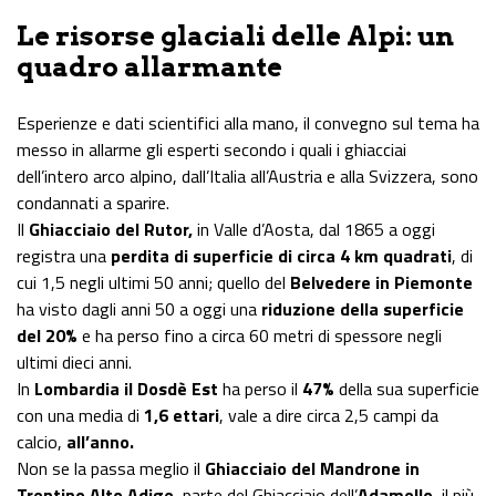
Le risorse glaciali delle Alpi: un
quadro allarmante
Esperienze e dati scientifici alla mano, il convegno sul tema ha
messo in allarme gli esperti secondo i quali i ghiacciai
dell’intero arco alpino, dall’Italia all’Austria e alla Svizzera, sono
condannati a sparire.
Il
Ghiacciaio del Rutor,
in Valle d’Aosta, dal 1865 a oggi
registra una
perdita di superficie di circa 4 km quadrati
, di
cui 1,5 negli ultimi 50 anni; quello del
Belvedere in Piemonte
ha visto dagli anni 50 a oggi una
riduzione della superficie
del 20%
e ha perso fino a circa 60 metri di spessore negli
ultimi dieci anni.
In
Lombardia il Dosdè Est
ha perso il
47%
della sua superficie
con una media di
1,6 ettari
, vale a dire circa 2,5 campi da
calcio,
all’anno.
Non se la passa meglio il
Ghiacciaio del Mandrone in
Trentino Alto Adige
, parte del Ghiacciaio dell’
Adamello
, il più