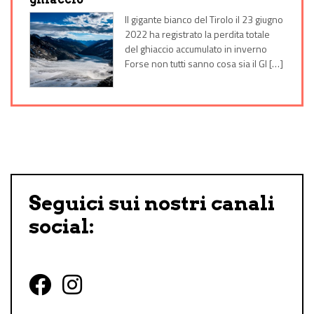
Il gigante bianco del Tirolo il 23 giugno
2022 ha registrato la perdita totale
del ghiaccio accumulato in inverno
Forse non tutti sanno cosa sia il Gl […]
Seguici sui nostri canali
social:
Follow us on Facebook
Follow us on Instagram