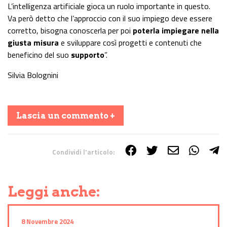
L’intelligenza artificiale gioca un ruolo importante in questo.
Va però detto che l’approccio con il suo impiego deve essere
corretto, bisogna conoscerla per poi
poterla impiegare nella
giusta misura
e sviluppare così progetti e contenuti che
beneficino del suo
supporto
”.
Silvia Bolognini
Lascia un commento +
Condividi l'articolo:
Share on Facebook
Share on Twitter
Share on E-Mail
Share on WhatsApp
Share on Telegram
Leggi anche:
8 Novembre 2024