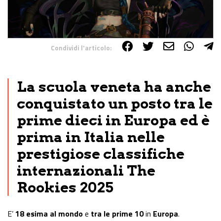
Condividi l'articolo:
Share on Facebook
Share on Twitter
Share on E-Mail
Share on WhatsApp
Share on Telegram
La scuola veneta ha anche
conquistato un posto tra le
prime dieci in Europa ed è
prima in Italia nelle
prestigiose classifiche
internazionali The
Rookies 2025
E’
18 esima al mondo
e
tra le prime 10
in
Europa
.