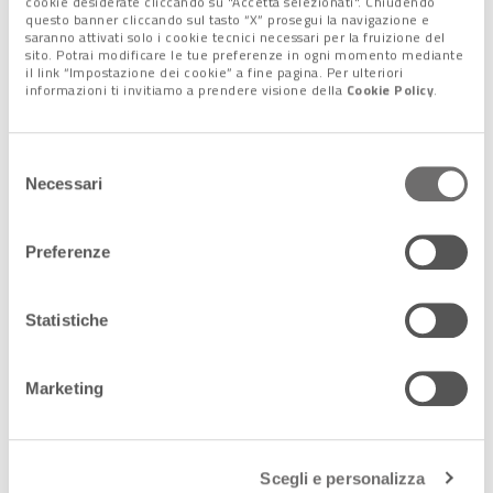
cookie desiderate cliccando su "Accetta selezionati". Chiudendo
Le professioni del futuro tra
questo banner cliccando sul tasto “X” prosegui la navigazione e
effetti speciali, grafiche
saranno attivati solo i cookie tecnici necessari per la fruizione del
sito. Potrai modificare le tue preferenze in ogni momento mediante
tridimensionali e intelligenza
il link “Impostazione dei cookie” a fine pagina. Per ulteriori
informazioni ti invitiamo a prendere visione della
Cookie Policy
.
artificiale
“Siamo proiettati alle professioni del futuro. Dal 2026 Side
Selezione
Academy amplierà ulteriormente la suo proposta formativa –
Necessari
del
continua Stefano Siganakis – arrivando a
sette percorsi
consenso
triennali
più altri
Master
che uniscono tradizione artistica,
Preferenze
sperimentazione e produzione. L’obiettivo è di aprire sbocchi
professionali nei settori cinematografico, pubblicitario, dei
videogames e della moda. Diversi nostri studenti ora lavorano
Statistiche
in importanti realtà, per nominarne una su tutte Silvia
Pasqualetto che ha collaborato con Spielberg”.
Marketing
L’Academy veronese è una struttura che conta su
laboratori
altamente tecnologici
.
Sono
oltre 200 le postazioni di lavoro
a disposizione degli
Scegli e personalizza
studenti, tutte dotate di monitor giapponesi Eizo, che sono