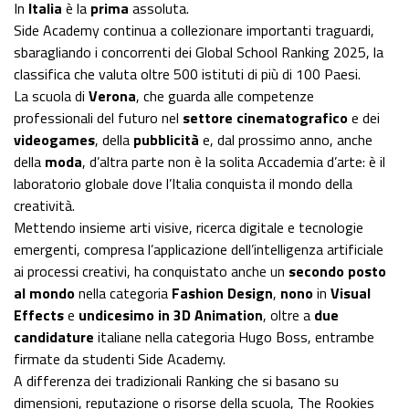
In
Italia
è la
prima
assoluta.
Side Academy continua a collezionare importanti traguardi,
sbaragliando i concorrenti dei Global School Ranking 2025, la
classifica che valuta oltre 500 istituti di più di 100 Paesi.
La scuola di
Verona
, che guarda alle competenze
professionali del futuro nel
settore cinematografico
e dei
videogames
, della
pubblicità
e, dal prossimo anno, anche
della
moda
, d’altra parte non è la solita Accademia d’arte: è il
laboratorio globale dove l’Italia conquista il mondo della
creatività.
Mettendo insieme arti visive, ricerca digitale e tecnologie
emergenti, compresa l’applicazione dell’intelligenza artificiale
ai processi creativi, ha conquistato anche un
secondo posto
al mondo
nella categoria
Fashion Design
,
nono
in
Visual
Effects
e
undicesimo in 3D Animation
, oltre a
due
candidature
italiane nella categoria Hugo Boss, entrambe
firmate da studenti Side Academy.
A differenza dei tradizionali Ranking che si basano su
dimensioni, reputazione o risorse della scuola, The Rookies