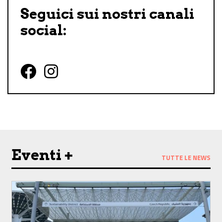
Seguici sui nostri canali
social:
Follow us on Facebook
Follow us on Instagram
Eventi +
TUTTE LE NEWS