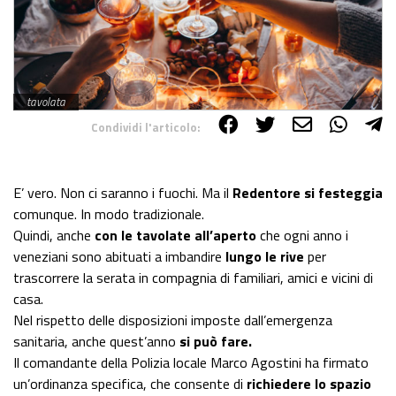
tavolata
Condividi l'articolo:
Share on Facebook
Share on Twitter
Share on E-Mail
Share on WhatsApp
Share on Telegram
E’ vero. Non ci saranno i fuochi. Ma il
Redentore si festeggia
comunque. In modo tradizionale.
Quindi, anche
con le tavolate all’aperto
che ogni anno i
veneziani sono abituati a imbandire
lungo le rive
per
trascorrere la serata in compagnia di familiari, amici e vicini di
casa.
Nel rispetto delle disposizioni imposte dall’emergenza
sanitaria, anche quest’anno
si può fare.
Il comandante della Polizia locale Marco Agostini ha firmato
un’ordinanza specifica, che consente di
richiedere lo spazio