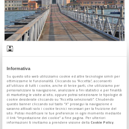
Ponte votivo del Redentore
Come di consuetudine,
collegherà le Zattere con la
Giudecca,
entrambe allestite con
luminarie
. La struttura
Informativa
rimarrà aperta al pubblico fino alla
mezzanotte di
domenica
Su questo sito web utilizziamo cookie ed altre tecnologie simili per
19 luglio.
ottimizzarne le funzionalità. Cliccando su “Accetta”, acconsenti
all’utilizzo di tutti i cookie, anche di terze parti, che utilizziamo per
Sabato
, a partire
dalle ore 19,
lungo il Canal Grande e
personalizzare la navigazione, analizzare a fini statistici e per finalità
all’interno del Bacino di San Marco sfileranno i “
freschi
di marketing le visite al sito; oppure potrai selezionare le tipologie di
cookie desiderate cliccando su "Accetta selezionati". Chiudendo
notturni
“, zattere musicali con spettacoli che, dalla Stazione
questo banner cliccando sul tasto “X” prosegui la navigazione e
Santa Lucia, giungeranno a Punta della Dogana fino a
saranno attivati solo i cookie tecnici necessari per la fruizione del
sito. Potrai modificare le tue preferenze in ogni momento mediante
raggiungere la zona della Giudecca.
il link “Impostazione dei cookie” a fine pagina. Per ulteriori
Nel
pomeriggio di d
omenica
19, nel canale della Giudecca, si
informazioni ti invitiamo a prendere visione della
Cookie Policy
.
terranno le
tradizionali regate
: alle
16
sfida tra giovanissimi