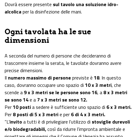
Dovrà essere presente
sul tavolo una soluzione idro-
alcolica
per la disinfezione delle mani.
Ogni tavolata ha le sue
dimensioni
A seconda del numero di persone che decideranno di
trascorrere insieme la serata, le tavolate dovranno avere
precise dimensioni.
Il
numero massimo di persone
previste è
18
. In questo
caso, dovranno occupare uno spazio di
10 x 3 metri
, che
scende a
9 x 3 metri se le persone sono 16
, a
8 x 3 metri
se sono 14
e a
7 x 3 metri se sono 12.
Per
10 posti
a sedere è sufficiente uno spazio di
6 x 3 metri.
Per
8 posti di 5 x 3 metri
e per
6 di 4 x 3 metri.
“L’
invito
a tutti è di privilegiare l’utilizzo di
stoviglie durevoli
e/o biodegradabili,
così da ridurre l’impronta ambientale e
rispettare gli impegni che il Comune di Venezia ha assunto