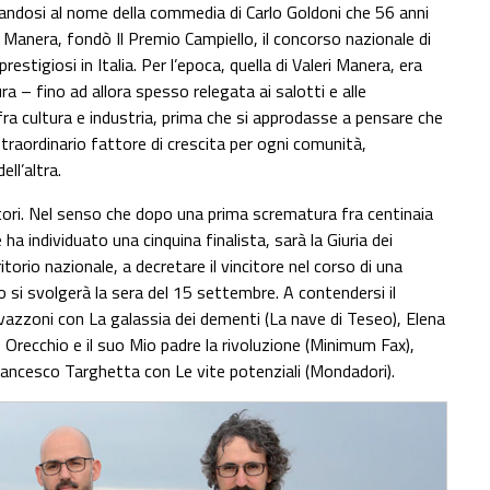
irandosi al nome della commedia di Carlo Goldoni che 56 anni
eri Manera, fondò Il Premio Campiello, il concorso nazionale di
stigiosi in Italia. Per l’epoca, quella di Valeri Manera, era
tura – fino ad allora spesso relegata ai salotti e alle
fra cultura e industria, prima che si approdasse a pensare che
raordinario fattore di crescita per ogni comunità,
ll’altra.
ettori. Nel senso che dopo una prima scrematura fra centinaia
 ha individuato una cinquina finalista, sarà la Giuria dei
itorio nazionale, a decretare il vincitore nel corso di una
o si svolgerà la sera del 15 settembre. A contendersi il
azzoni con La galassia dei dementi (La nave di Teseo), Elena
Orecchio e il suo Mio padre la rivoluzione (Minimum Fax),
Francesco Targhetta con Le vite potenziali (Mondadori).