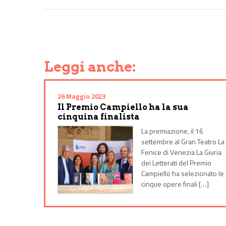
Share on Facebook
Share on Twitter
Share on E-Mail
Share on WhatsApp
Share on Telegram
Leggi anche:
26 Maggio 2023
Il Premio Campiello ha la sua
cinquina finalista
La premiazione, il 16
settembre al Gran Teatro La
Fenice di Venezia La Giuria
dei Letterati del Premio
Campiello ha selezionato le
cinque opere finali […]