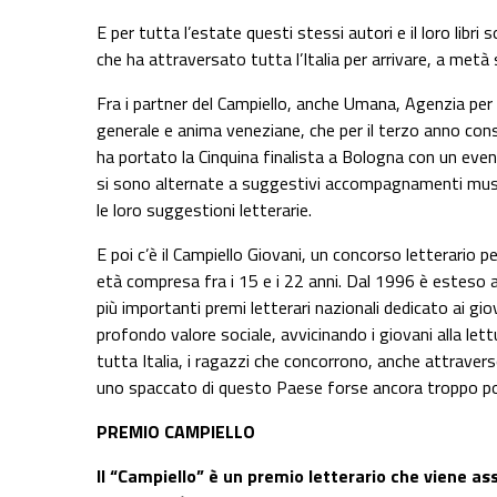
E per tutta l’estate questi stessi autori e il loro lib
che ha attraversato tutta l’Italia per arrivare, a metà
Fra i partner del Campiello, anche Umana, Agenzia per i
generale e anima veneziane, che per il terzo anno con
ha portato la Cinquina finalista a Bologna con un event
si sono alternate a suggestivi accompagnamenti music
le loro suggestioni letterarie.
E poi c’è il Campiello Giovani, un concorso letterario pe
età compresa fra i 15 e i 22 anni. Dal 1996 è esteso a t
più importanti premi letterari nazionali dedicato ai gio
profondo valore sociale, avvicinando i giovani alla lettu
tutta Italia, i ragazzi che concorrono, anche attrave
uno spaccato di questo Paese forse ancora troppo poc
PREMIO CAMPIELLO
Il “Campiello” è un premio letterario che viene ass