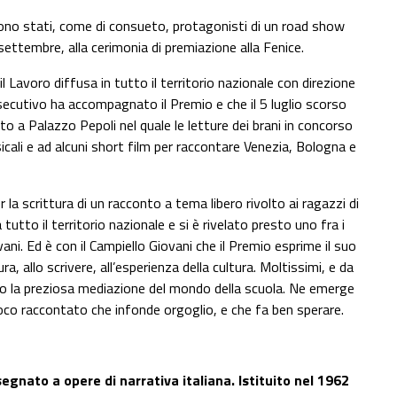
ri sono stati, come di consueto, protagonisti di un road show
 settembre, alla cerimonia di premiazione alla Fenice.
l Lavoro diffusa in tutto il territorio nazionale con direzione
secutivo ha accompagnato il Premio e che il 5 luglio scorso
o a Palazzo Pepoli nel quale le letture dei brani in concorso
ali e ad alcuni short film per raccontare Venezia, Bologna e
r la scrittura di un racconto a tema libero rivolto ai ragazzi di
utto il territorio nazionale e si è rivelato presto uno fra i
vani. Ed è con il Campiello Giovani che il Premio esprime il suo
ra, allo scrivere, all’esperienza della cultura. Moltissimi, e da
rso la preziosa mediazione del mondo della scuola. Ne emerge
o raccontato che infonde orgoglio, e che fa ben sperare.
egnato a opere di narrativa italiana. Istituito nel 1962