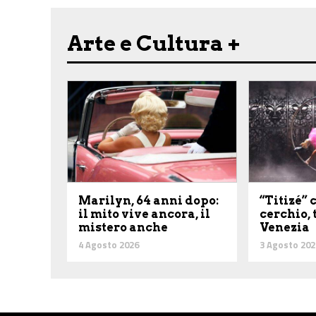
Arte e Cultura +
Marilyn, 64 anni dopo:
“Titizé” 
il mito vive ancora, il
cerchio,
mistero anche
Venezia
4 Agosto 2026
3 Agosto 202