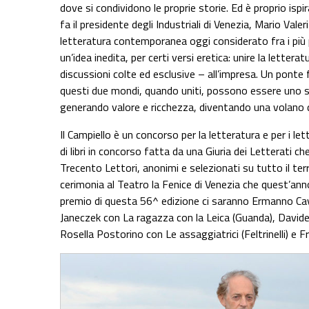
dove si condividono le proprie storie. Ed è proprio isp
fa il presidente degli Industriali di Venezia, Mario Val
letteratura contemporanea oggi considerato fra i più pre
un’idea inedita, per certi versi eretica: unire la lettera
discussioni colte ed esclusive – all’impresa. Un ponte 
questi due mondi, quando uniti, possono essere uno st
generando valore e ricchezza, diventando una volano de
Il Campiello è un concorso per la letteratura e per i l
di libri in concorso fatta da una Giuria dei Letterati che
Trecento Lettori, anonimi e selezionati su tutto il terr
cerimonia al Teatro la Fenice di Venezia che quest’ann
premio di questa 56^ edizione ci saranno Ermanno Cav
Janeczek con La ragazza con la Leica (Guanda), Davide 
Rosella Postorino con Le assaggiatrici (Feltrinelli) e 