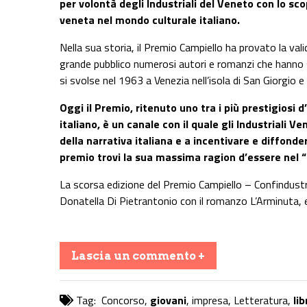
per volontà degli Industriali del Veneto con lo sco
veneta nel mondo culturale italiano.
Nella sua storia, il Premio Campiello ha provato la vali
grande pubblico numerosi autori e romanzi che hanno se
si svolse nel 1963 a Venezia nell’isola di San Giorgio 
Oggi il Premio, ritenuto uno tra i più prestigiosi d
italiano, è un canale con il quale gli Industriali V
della narrativa italiana e a incentivare e diffonde
premio trovi la sua massima ragion d’essere nel “c
La scorsa edizione del Premio Campiello – Confindustr
Donatella Di Pietrantonio con il romanzo L’Arminuta, e
Lascia un commento +
Tag:
Concorso
,
giovani
,
impresa
,
Letteratura
,
lib