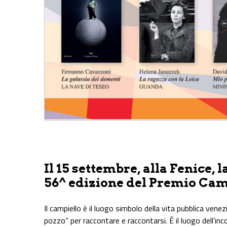
Share on Facebook
Share on Twitter
Share on E-Mail
Share on WhatsApp
Share on Telegram
Il 15 settembre, alla Fenice, 
56^ edizione del Premio Cam
Il campiello è il luogo simbolo della vita pubblica ven
pozzo” per raccontare e raccontarsi. È il luogo dell’inco