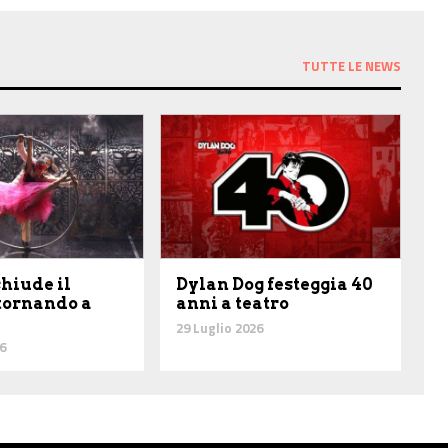
TUTTE LE NEWS
chiude il
Dylan Dog festeggia 40
 tornando a
anni a teatro
29 Luglio 2026
6