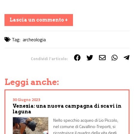
Lascia un commento +
Tag:
archeologia
Condividi l'articolo:
Share on Facebook
Share on Twitter
Share on E-Mail
Share on WhatsApp
Share on Telegram
Leggi anche:
30 Giugno 2023
Venezia: una nuova campagna di scavi in
laguna
Nello specchio acqueo di Lio Piccolo,
nel comune di Cavallino-Treporti, si
ricostruisce il quadro della vita degli