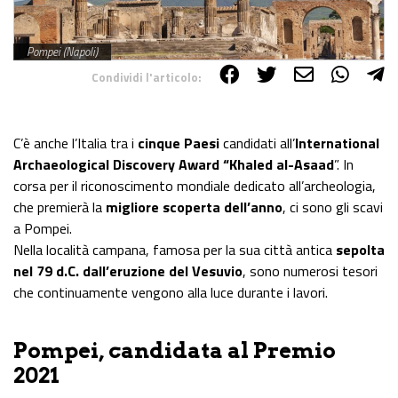
Pompei (Napoli)
Condividi l'articolo:
Share on Facebook
Share on Twitter
Share on E-Mail
Share on WhatsApp
Share on Telegram
C’è anche l’Italia tra i
cinque Paesi
candidati all’
International
Archaeological Discovery Award “Khaled al-Asaad
”. In
corsa per il riconoscimento mondiale dedicato all’archeologia,
che premierà la
migliore scoperta dell’anno
, ci sono gli scavi
a Pompei.
Nella località campana, famosa per la sua città antica
sepolta
nel 79 d.C. dall’eruzione del Vesuvio
, sono numerosi tesori
che continuamente vengono alla luce durante i lavori.
Pompei, candidata al Premio
2021