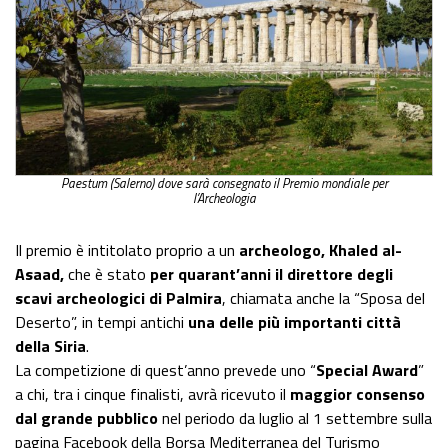
Paestum (Salerno) dove sarà consegnato il Premio mondiale per
l’Archeologia
Il premio è intitolato proprio a un
archeologo, Khaled al-
Asaad,
che è stato
per quarant’anni il direttore degli
scavi archeologici di Palmira
, chiamata anche la “Sposa del
Deserto”, in tempi antichi
una delle più importanti città
della Siria
.
La competizione di quest’anno prevede uno “
Special Award
”
a chi, tra i cinque finalisti, avrà ricevuto il
maggior consenso
dal grande pubblico
nel periodo da luglio al 1 settembre sulla
pagina Facebook della Borsa Mediterranea del Turismo