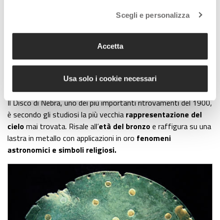
Scegli e personalizza
Una delle misteriose stanze sotto il Muro del Pianto, a Gerusalemme
Accetta
Saqqara è patrimonio UNESCO e si trova 30 km a sud del
Cairo. Qui sono stati ritrovati oltre
100 sarcofagi inviolati
e
Usa solo i cookie necessari
sigillati, al cui interno risiedevano
mummie
ben conservate.
Il Disco di Nebra, uno dei più importanti ritrovamenti del 1900,
è secondo gli studiosi la più vecchia
rappresentazione del
cielo
mai trovata. Risale all’
età del bronzo
e raffigura su una
lastra in metallo con applicazioni in oro
fenomeni
astronomici e simboli religiosi.