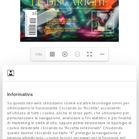
1/84
Metropolitano 45 +
Informativa
Su questo sito web utilizziamo cookie ed altre tecnologie simili per
Sara Lucatello: una
ottimizzarne le funzionalità. Cliccando su “Accetta”, acconsenti
veneziana alla guida
all’utilizzo di tutti i cookie, anche di terze parti, che utilizziamo per
degli astronomi europei
personalizzare la navigazione, analizzare a fini statistici e per finalità
2 Febbraio 2024
di marketing le visite al sito; oppure potrai selezionare le tipologie di
cookie desiderate cliccando su "Accetta selezionati". Chiudendo
questo banner cliccando sul tasto “X” prosegui la navigazione e
saranno attivati solo i cookie tecnici necessari per la fruizione del