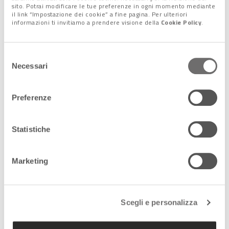
sito. Potrai modificare le tue preferenze in ogni momento mediante
il link “Impostazione dei cookie” a fine pagina. Per ulteriori
Nasce a Valmorel la
informazioni ti invitiamo a prendere visione della
Cookie Policy
.
Fondazione Elserino Piol,
hub di innovazione
26 Gennaio 2024
Selezione
Necessari
del
consenso
Venezia: nei depositi del
Correr scoperto un
Preferenze
Mantegna
19 Dicembre 2023
Statistiche
Rifiuti: il Veneto virtuoso
Marketing
mira a eliminare le
discariche
28 Novembre 2023
Scegli e personalizza