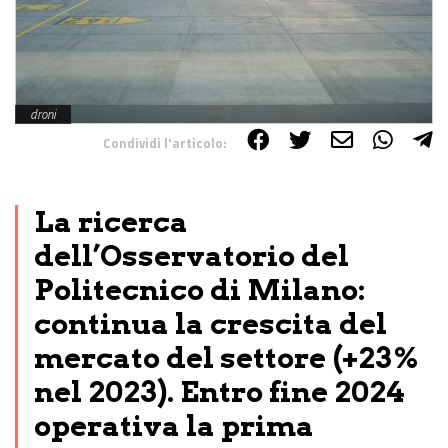
droni
Condividi l'articolo:
Share on Facebook
Share on Twitter
Share on E-Mail
Share on WhatsApp
Share on Telegram
La ricerca
dell’Osservatorio del
Politecnico di Milano:
continua la crescita del
mercato del settore (+23%
nel 2023). Entro fine 2024
operativa la prima