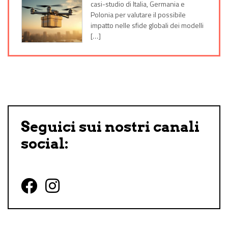
casi-studio di Italia, Germania e
Polonia per valutare il possibile
impatto nelle sfide globali dei modelli
[…]
Seguici sui nostri canali
social:
Follow us on Facebook
Follow us on Instagram