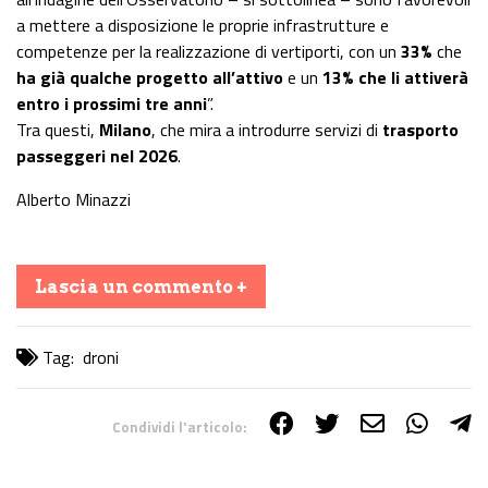
a mettere a disposizione le proprie infrastrutture e
competenze per la realizzazione di vertiporti, con un
33%
che
ha già qualche progetto all’attivo
e un
13% che li attiverà
entro i prossimi tre anni
”.
Tra questi,
Milano
, che mira a introdurre servizi di
trasporto
passeggeri nel 2026
.
Alberto Minazzi
Lascia un commento +
Tag:
droni
Condividi l'articolo:
Share on Facebook
Share on Twitter
Share on E-Mail
Share on WhatsApp
Share on Telegram