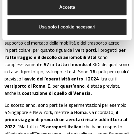
2024: arriva il primo vertiporto
Accetta
italiano
Usa solo i cookie necessari
La ricerca si è quindi focalizzata sullo stato di avanzamento
della realizzazione delle
infrastrutture
, fisiche e digitali, a
supporto del mercato della mobilità e del trasporto aereo.
In particolare, per quanto riguarda i
vertiporti
, i progetti
per
l’atterraggio e il decollo di aeromobili Vtol
sono
complessivamente
97 in tutto il mondo
, il 36% dei quali sono
in fase di prototipo, sviluppo e test. Sono
16
quelli per i quali è
previsto l’
avvio dell’operatività entro il 2024
, tra cui il
vertiporto di Roma
. E, per
quest’anno
, è stata prevista
anche la
costruzione di quello di Venezia.
Lo scorso anno, sono partite le sperimentazioni per esempio
a Singapore e New York, mentre
a Roma
, va ricordato,
il
primo viaggio di prova di un aerotaxi risale addirittura al
2022
. “Ma tutti i
15 aeroporti italiani
che hanno risposto
all’indagine dell’Osservatorio – si sottolinea – sono favorevoli