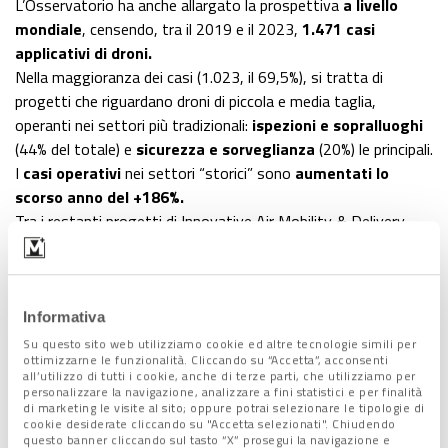
L’Osservatorio ha anche allargato la prospettiva
a livello
mondiale
, censendo, tra il 2019 e il 2023,
1.471 casi
applicativi di droni.
Nella maggioranza dei casi (1.023, il 69,5%), si tratta di
progetti che riguardano droni di piccola e media taglia,
operanti nei settori più tradizionali:
ispezioni e sopralluoghi
(44% del totale) e
sicurezza e sorveglianza
(20%) le principali.
I
casi operativi
nei settori “storici” sono
aumentati lo
scorso anno del +186%.
Tra i restanti progetti di Innovative Air Mobility & Delivery,
che richiedono l’uso di droni più grandi, appena il
23% riguarda
il trasporto di persone
e di questi il
72% è ancora in fase di
annuncio
, testimoniando come il settore degli aerotaxi
elettrici a decollo verticale sia ancora indietro.
Informativa
Quanto al
trasporto merci
(54% generiche e 46% di materiale
Su questo sito web utilizziamo cookie ed altre tecnologie simili per
ottimizzarne le funzionalità. Cliccando su “Accetta”, acconsenti
sanitario), riguarda il
77% dei progetti
del segmento, ma solo
all’utilizzo di tutti i cookie, anche di terze parti, che utilizziamo per
il
7% è operativo.
personalizzare la navigazione, analizzare a fini statistici e per finalità
di marketing le visite al sito; oppure potrai selezionare le tipologie di
cookie desiderate cliccando su "Accetta selezionati". Chiudendo
questo banner cliccando sul tasto “X” prosegui la navigazione e