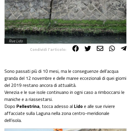
Rive Lido
Condividi l'articolo:
Share on Facebook
Share on Twitter
Share on E-Mail
Share on WhatsApp
Share on Telegram
Sono passati più di 10 mesi, ma le conseguenze dell’acqua
granda del 12 novembre e delle maree eccezionali di quei giorni
del 2019 restano ancora di attualità.
Venezia e le sue isole continuano in ogni caso a rimboccarsi le
maniche e a riassestarsi.
Dopo
Pellestrina
, tocca adesso al
Lido
e alle sue riviere
affacciate sulla Laguna nella zona centro-meridionale
dell’isola.