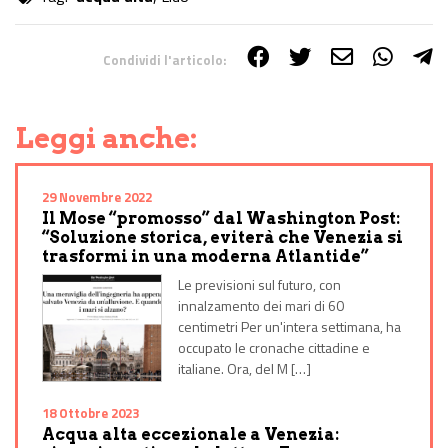
Condividi l'articolo:
Share on Facebook
Share on Twitter
Share on E-Mail
Share on WhatsApp
Share on Telegram
Leggi anche:
29 Novembre 2022
Il Mose “promosso” dal Washington Post:
“Soluzione storica, eviterà che Venezia si
trasformi in una moderna Atlantide”
Le previsioni sul futuro, con
innalzamento dei mari di 60
centimetri Per un'intera settimana, ha
occupato le cronache cittadine e
italiane. Ora, del M […]
18 Ottobre 2023
Acqua alta eccezionale a Venezia: