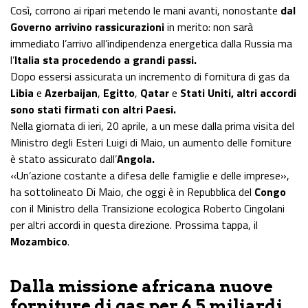
Così, corrono ai ripari metendo le mani avanti, nonostante
dal
Governo arrivino rassicurazioni
in merito: non sarà
immediato l’arrivo all’indipendenza energetica dalla Russia ma
l’
Italia sta procedendo a grandi passi.
Dopo essersi assicurata un incremento di fornitura di gas da
Libia
e
Azerbaijan
,
Egitto
,
Qatar
e
Stati Uniti, altri accordi
sono stati firmati con altri Paesi.
Nella giornata di ieri, 20 aprile, a un mese dalla prima visita del
Ministro degli Esteri Luigi di Maio, un aumento delle forniture
è stato assicurato dall’
Angola.
«Un’azione costante a difesa delle famiglie e delle imprese»,
ha sottolineato Di Maio, che oggi è in Repubblica del
Congo
con il Ministro della Transizione ecologica Roberto Cingolani
per altri accordi in questa direzione. Prossima tappa, il
Mozambico
.
Dalla missione africana nuove
forniture di gas per 6,5 miliardi