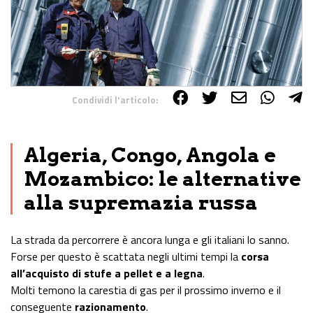
Condividi l'articolo:
Share on Facebook
Share on Twitter
Share on E-Mail
Share on WhatsApp
Share on Telegram
Algeria, Congo, Angola e
Mozambico: le alternative
alla supremazia russa
La strada da percorrere è ancora lunga e gli italiani lo sanno.
Forse per questo è scattata negli ultimi tempi la
corsa
all’acquisto di stufe a pellet e a legna
.
Molti temono la carestia di gas per il prossimo inverno e il
conseguente
razionamento
.