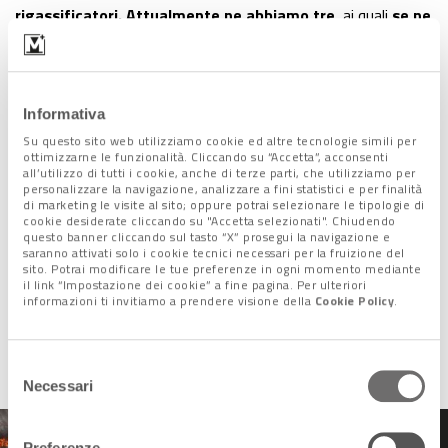
rigassificatori. Attualmente ne abbiamo tre,
ai quali
se ne
aggiungeranno altri due galleggianti,
da utilizzare per il
periodo necessari».
Informativa
Su questo sito web utilizziamo cookie ed altre tecnologie simili per
ottimizzarne le funzionalità. Cliccando su “Accetta”, acconsenti
all’utilizzo di tutti i cookie, anche di terze parti, che utilizziamo per
personalizzare la navigazione, analizzare a fini statistici e per finalità
di marketing le visite al sito; oppure potrai selezionare le tipologie di
cookie desiderate cliccando su "Accetta selezionati". Chiudendo
questo banner cliccando sul tasto “X” prosegui la navigazione e
saranno attivati solo i cookie tecnici necessari per la fruizione del
sito. Potrai modificare le tue preferenze in ogni momento mediante
il link “Impostazione dei cookie” a fine pagina. Per ulteriori
informazioni ti invitiamo a prendere visione della
Cookie Policy
.
Selezione
Necessari
del
consenso
Preferenze