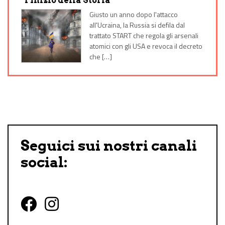
“l’Inizio della Storia”
Giusto un anno dopo l'attacco
all'Ucraina, la Russia si defila dal
trattato START che regola gli arsenali
atomici con gli USA e revoca il decreto
che […]
Seguici sui nostri canali
social:
Follow us on Facebook
Follow us on Instagram