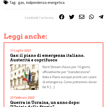
Tag:
gas
,
indipendenza energetica
Condividi l'articolo:
Share on Facebook
Share on Twitter
Share on E-Mail
Share on WhatsApp
Share on Telegram
Leggi anche:
11 Luglio 2022
Gas: il piano di emergenza italiano.
Austerità e coprifuoco
Nord Stream chiuso per 10 giorni,
ufficialmente per "manutenzione".
Italia e Paesi europei pronti con i piani
di emergenza. Come potremmo dover
far fr […]
23 Febbraio 2023
Guerra in Ucraina, un anno dopo: