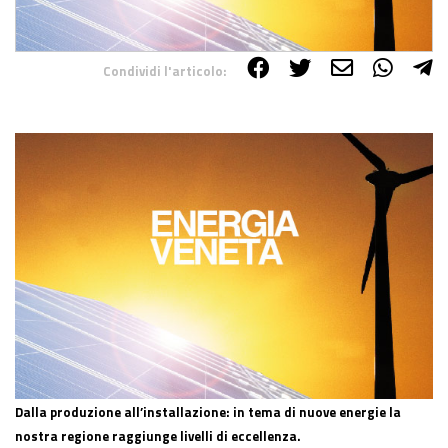
Condividi l'articolo:
Share on Facebook
Share on Twitter
Share on E-Mail
Share on WhatsApp
Share on Telegram
Dalla produzione all’installazione: in tema di nuove energie la
nostra regione raggiunge livelli di eccellenza.