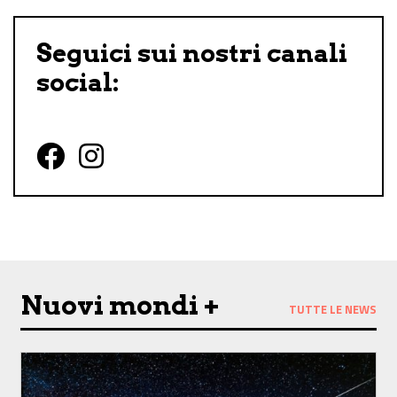
Seguici sui nostri canali
social:
Follow us on Facebook
Follow us on Instagram
Nuovi mondi +
TUTTE LE NEWS