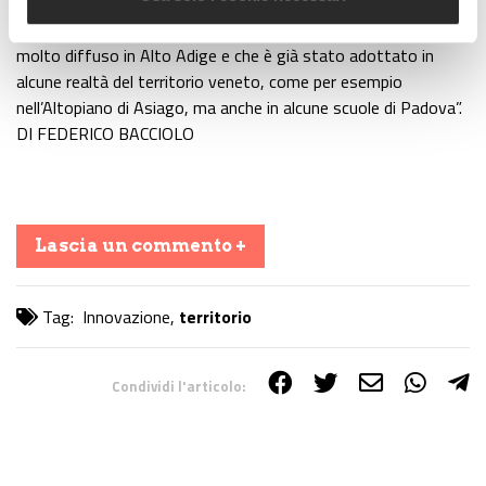
centrali che bruciando legna producendo calore da distribuire
alle abitazioni. È un sistema di derivazione austriaca, già
molto diffuso in Alto Adige e che è già stato adottato in
alcune realtà del territorio veneto, come per esempio
nell’Altopiano di Asiago, ma anche in alcune scuole di Padova”.
DI FEDERICO BACCIOLO
Lascia un commento +
Tag:
Innovazione
,
territorio
Condividi l'articolo:
Share on Facebook
Share on Twitter
Share on E-Mail
Share on WhatsApp
Share on Telegram