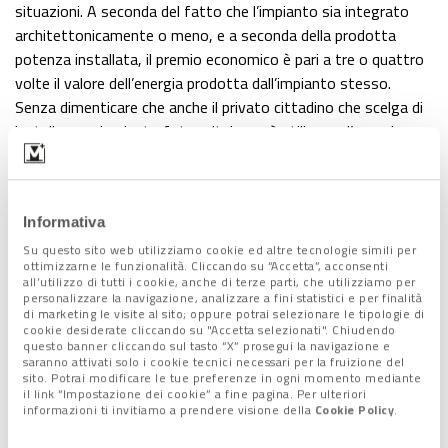
situazioni. A seconda del fatto che l’impianto sia integrato
architettonicamente o meno, e a seconda della prodotta
potenza installata, il premio economico è pari a tre o quattro
volte il valore dell’energia prodotta dall’impianto stesso.
Senza dimenticare che anche il privato cittadino che scelga di
installare un impianto fotovoltaico può utilizzare l’energia
prodotta dal proprio impianto sia per autoconsumo che per
rivenderla alla rete. Di fatto può essere una vera e propria
fonte di guadagno”.
Informativa
Quale consiglio si può dare quindi al normale cittadino
che fosse interessato all’installazione di un impianto
Su questo sito web utilizziamo cookie ed altre tecnologie simili per
ottimizzarne le funzionalità. Cliccando su “Accetta”, acconsenti
fotovoltaico?
“Grazie al boom che sta avendo questo
all’utilizzo di tutti i cookie, anche di terze parti, che utilizziamo per
settore sul mercato si trovano molte offerte. Il consiglio è di
personalizzare la navigazione, analizzare a fini statistici e per finalità
di marketing le visite al sito; oppure potrai selezionare le tipologie di
confrontare quante più proposte possibili facendo però anche
cookie desiderate cliccando su "Accetta selezionati". Chiudendo
molta attenzione perché si può incappare altrettanto
questo banner cliccando sul tasto “X” prosegui la navigazione e
saranno attivati solo i cookie tecnici necessari per la fruizione del
facilmente in finte occasioni. Interessanti sono le opportunità
sito. Potrai modificare le tue preferenze in ogni momento mediante
messe a disposizione da alcuni gruppi d’acquisto: associazioni
il link “Impostazione dei cookie” a fine pagina. Per ulteriori
informazioni ti invitiamo a prendere visione della
Cookie Policy
.
o altri istituzioni che hanno stipulato convenzioni con fornitori
per l’installazione a prezzi preconcordati”.