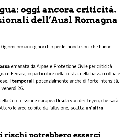
ua: oggi ancora criticità.
zionali dell’Ausl Romagna
0giorni ormai in ginocchio per le inondazioni che hanno
rossa
emanata da Arpae e Protezione Civile per criticità
na e Ferrara, in particolare nella costa, nella bassa collina e
ese. I
temporali
, potenzialmente anche di forte intensità,
 venerdì 26.
e della Commissione europea Ursula von der Leyen, che sarà
ottero le aree colpite dall’alluvione, scatta
un’altra
li rischi potrebbero esserci