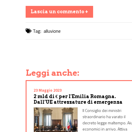
Lascia un commento +
Tag:
alluvione
Share on Facebook
Share on Twitter
Share on E-Mail
Share on WhatsApp
Share on Telegram
Leggi anche:
23 Maggio 2023
2 mld di € per l'Emilia Romagna.
Dall’UE attrezzature di emergenza
Il Consiglio dei ministri
straordinario ha varato il
decreto legge maltempo. Aiu
economici in arrivo. Attiva