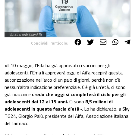
Vaccino anti-Covid19
Condividi l'articolo:
Share on Facebook
Share on Twitter
Share on E-Mail
Share on WhatsApp
Share on Telegram
«Il 10 maggio, l’Fda ha già approvato i vaccini per gli
adolescenti, l’Ema li approverà oggi e l’Aifa recepirà questa
autorizzazione nell’arco di un paio di giorni, perché non c’è
nessun’altra indicazione preferenziale. C’è già un’età, ci sono
già i vaccini e
credo che oggi si completerà il ciclo per gli
adolescenti dai 12 ai 15 anni.
Ci sono
8,5 milioni di
adolescenti in questa fascia d’età
». Lo ha dichiarato, a Sky
TG24, Giorgio Palù, presidente dell’Aifa, Associazione italiana
del farmaco.