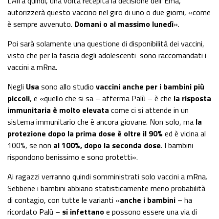
L’Aifa quindi, una volta recepita la decisione dell’’Ema,
autorizzerà questo vaccino nel giro di uno o due giorni, «come
è sempre avvenuto.
Domani o al massimo lunedì
».
Poi sarà solamente una questione di disponibilità dei vaccini,
visto che per la fascia degli adolescenti sono raccomandati i
vaccini a mRna.
Negli
Usa
sono allo studio
vaccini anche per i bambini più
piccoli
, e «quello che si sa – afferma Palù – è che
la risposta
immunitaria è molto elevata
come ci si attende in un
sistema immunitario che è ancora giovane. Non solo, ma
la
protezione dopo la prima dose è oltre il 90%
ed è vicina al
100%, se non
al 100%, dopo la seconda dose
. I bambini
rispondono benissimo e sono protetti».
Ai ragazzi verranno quindi somministrati solo vaccini a mRna.
Sebbene i bambini abbiano statisticamente meno probabilità
di contagio, con tutte le varianti «
anche i bambini
– ha
ricordato Palù –
si infettano
e possono essere una via di