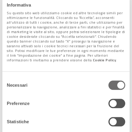
Informativa
Su questo sito web utilizziamo cookie ed altre tecnologie simili per
Condividi l'articolo:
ottimizzarne le funzionalità. Cliccando su “Accetta”, acconsenti
all’utilizzo di tutti i cookie, anche di terze parti, che utilizziamo per
Share on Facebook
Share on Twitter
Share on E-Mail
Share on WhatsApp
Share on Telegram
personalizzare la navigazione, analizzare a fini statistici e per finalità
di marketing le visite al sito; oppure potrai selezionare le tipologie di
cookie desiderate cliccando su "Accetta selezionati". Chiudendo
Leggi anche:
questo banner cliccando sul tasto “X” prosegui la navigazione e
saranno attivati solo i cookie tecnici necessari per la fruizione del
sito. Potrai modificare le tue preferenze in ogni momento mediante
il link “Impostazione dei cookie” a fine pagina. Per ulteriori
9 Febbraio 2023
informazioni ti invitiamo a prendere visione della
Cookie Policy
.
Covid e trombosi: il virus fino a 70 volte
più rischioso del vaccino
I risultati di uno studio italiano: la
Selezione
somministrazione dei 4 farmaci usati
Necessari
del
in Italia non induce l'attivazione delle
consenso
piastrine Fino a oggi, gli studi […]
Preferenze
Statistiche