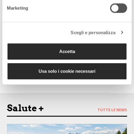
Marketing
Seguici sui nostri canali
social:
Scegli e personalizza
Accetta
Follow us on Facebook
Follow us on Instagram
Usa solo i cookie necessari
Salute +
TUTTE LE NEWS