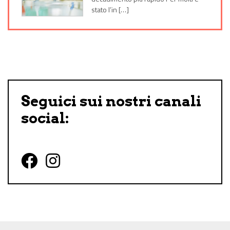
stato l’in […]
Seguici sui nostri canali
social:
Follow us on Facebook
Follow us on Instagram