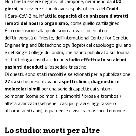
Non basta essere negativi al tampone, nemmeno da
300
giorni
, per essere sicuri di aver espulso il virus del
Covid
.
Il Sars-CoV-2 ha infatti la
capacità di colonizzare distretti
remoti del nostro organismo
, come quello cartilagineo.
È la conclusione alla quale sono arrivati i ricercatori
dell’Università di Trieste, dell’International Centre for Genetic
Engineering and Biotechonology (Icgeb) del capoluogo giuliano
e del King’s College di Londra, che hanno pubblicato sul Journal
of Pathology i risultati di uno
studio effettuato su alcuni
pazienti deceduti
all’ospedale triestino.
Di questi, sono stati raccolti e selezionati per la pubblicazione
27 casi
che presentavano
aspetti clinici, diagnostici e
molecolari simili
per una serie di aspetti: dai sintomi
polmonari (come polmoniti, polmoniti fibrose e trombosi)
all’età avanzata (sebbene i casi più gravi si aggirassero
attorno ai 50 anni), equamente divisi tra maschi e femmine.
Lo studio: morti per altre