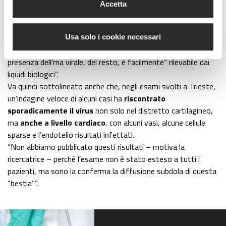
L’approccio clinico del
controllo in profondità dei polmoni
è
Accetta
invece teoricamente
possibile anche sui vivi
. Ma, sottolinea
Collesi, “richiede broncoscopie e biopsie che sicuramente,
anche per la loro invasività,
non possono essere considerati
Usa solo i cookie necessari
esami di routine
sostenibili dal sistema sanitario. La
presenza dell’rna virale, del resto, è facilmente” rilevabile dai
liquidi biologici”.
Va quindi sottolineato anche che, negli esami svolti a Trieste,
un’indagine veloce di alcuni casi ha
riscontrato
sporadicamente il virus
non solo nel distretto cartilagineo,
ma
anche a livello cardiaco
, con alcuni vasi, alcune cellule
sparse e l’endotelio risultati infettati.
“Non abbiamo pubblicato questi risultati – motiva la
ricercatrice – perché l’esame non è stato esteso a tutti i
pazienti, ma sono la conferma la diffusione subdola di questa
“bestia””.