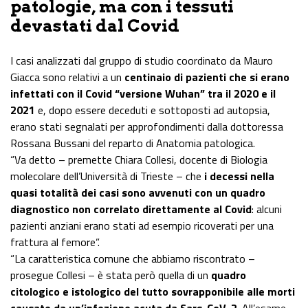
patologie, ma con i tessuti
devastati dal Covid
I casi analizzati dal gruppo di studio coordinato da Mauro
Giacca sono relativi a un
centinaio di pazienti che si erano
infettati con il Covid “versione Wuhan” tra il 2020 e il
2021
e, dopo essere deceduti e sottoposti ad autopsia,
erano stati segnalati per approfondimenti dalla dottoressa
Rossana Bussani del reparto di Anatomia patologica.
“Va detto – premette Chiara Collesi, docente di Biologia
molecolare dell’Università di Trieste – che
i decessi nella
quasi totalità dei casi sono avvenuti con un quadro
diagnostico non correlato direttamente al Covid
: alcuni
pazienti anziani erano stati ad esempio ricoverati per una
frattura al femore”.
“La caratteristica comune che abbiamo riscontrato –
prosegue Collesi – è stata però quella di un
quadro
citologico e istologico del tutto sovrapponibile alle morti
causate da un’infezione acuta da Sars-CoV-2
. All’esame