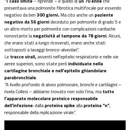
“Il
caso limite
– riprende – è quello di
un 70 enne
che
presentava una polmonite fibrotica multifocale pur essendo
negativo da ben
300 giorni.
Ma cito anche un
paziente
negativo da 56 giorni
deceduto per polmonite di grado 5 e
un altro morto per polmonite con complicazioni cardiache
nonostante la
negatività al tampone da 78 giorni
. Alcuni,
che erano stati a lungo ricoverati, erano anche stati
sottoposti a lavaggi bronco-alveolari”.
Le
tracce virali,
assenti nell’epitelio respiratorio e nelle vie
aeree superiori, sono state però
individuate nella
cartilagine bronchiale e nell’epitelio ghiandolare
parabronchiale
.
“A livello profondo di alveo polmonare, bronchi e cartilagini –
rivela Collesi – abbiamo trovato non solo l’rna, ma
tutto
l’apparato molecolare proteico responsabile
dell’infezione
: dalla
proteina spike
alla
proteina “n”
,
responsabile della replicazione virale”.