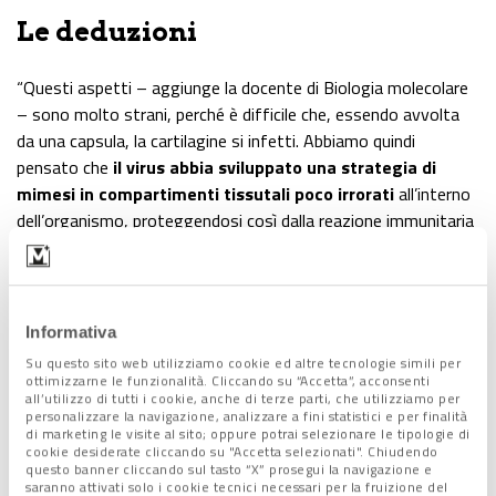
Le deduzioni
“Questi aspetti – aggiunge la docente di Biologia molecolare
– sono molto strani, perché è difficile che, essendo avvolta
da una capsula, la cartilagine si infetti. Abbiamo quindi
pensato che
il virus abbia sviluppato una strategia di
mimesi in compartimenti tissutali poco irrorati
all’interno
dell’organismo, proteggendosi così dalla reazione immunitaria
dell’ospite”.
Se “
spaventa l’astuzia virale
di riuscire a nascondersi,
cronicizzando l’infezione
e potendo erodere dall’interno
pazienti particolarmente fragili”, Chiara Collesi invita a non
Informativa
lasciarsi prendere dal panico.
Su questo sito web utilizziamo cookie ed altre tecnologie simili per
“Tutti i morti sottoposti a esame – motiva –
non si erano
ottimizzarne le funzionalità. Cliccando su “Accetta”, acconsenti
all’utilizzo di tutti i cookie, anche di terze parti, che utilizziamo per
vaccinati
, visto il periodo della loro infezione. E
chi si è
personalizzare la navigazione, analizzare a fini statistici e per finalità
ripreso brillantemente dall’infezione, sta bene, si è
di marketing le visite al sito; oppure potrai selezionare le tipologie di
cookie desiderate cliccando su "Accetta selezionati". Chiudendo
vaccinato ed è asintomatico pensiamo che possa stare
questo banner cliccando sul tasto “X” prosegui la navigazione e
ragionevolmente tranquillo
”.
saranno attivati solo i cookie tecnici necessari per la fruizione del