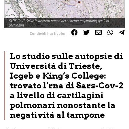
SARS-CoV2 Spike in distretti remoti del sistema respiratorio, quali la
cartilagine
Condividi l'articolo:
Share on Facebook
Share on Twitter
Share on E-Mail
Share on WhatsApp
Share on Telegram
Lo studio sulle autopsie di
Università di Trieste,
Icgeb e King’s College:
trovato l’rna di Sars-Cov-2
a livello di cartilagini
polmonari nonostante la
negatività al tampone