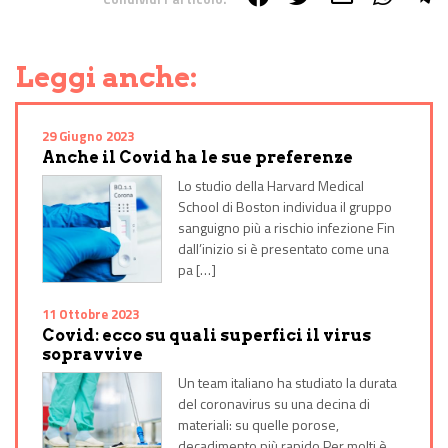
Share on Facebook
Share on Twitter
Share on E-Mail
Share on WhatsApp
Share on Telegram
Leggi anche:
29 Giugno 2023
Anche il Covid ha le sue preferenze
Lo studio della Harvard Medical
School di Boston individua il gruppo
sanguigno più a rischio infezione Fin
dall’inizio si è presentato come una
pa […]
11 Ottobre 2023
Covid: ecco su quali superfici il virus
sopravvive
Un team italiano ha studiato la durata
del coronavirus su una decina di
materiali: su quelle porose,
decadimento più rapido Per molti è