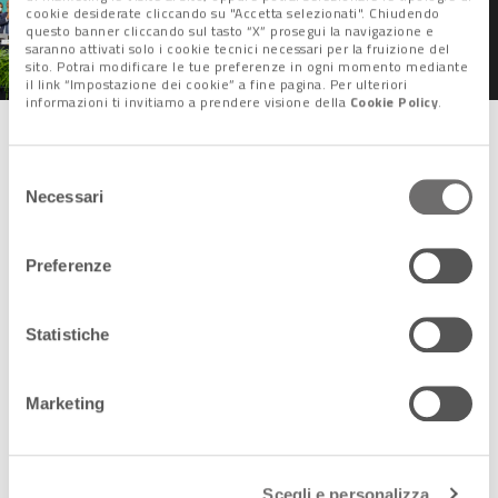
salvare il pianeta: uno
cookie desiderate cliccando su "Accetta selezionati". Chiudendo
storico patto
questo banner cliccando sul tasto “X” prosegui la navigazione e
saranno attivati solo i cookie tecnici necessari per la fruizione del
sito. Potrai modificare le tue preferenze in ogni momento mediante
il link “Impostazione dei cookie” a fine pagina. Per ulteriori
informazioni ti invitiamo a prendere visione della
Cookie Policy
.
Il successo della diplomazia
Selezione
Necessari
del
La diplomazia è dunque riuscita a
ricomporre la spaccatura
consenso
tra i Paesi occidentali, Ue e Stati Uniti in testa, e un gruppo di
Stati produttori ed esportatori di petrolio, tra cui Arabia
Preferenze
Saudita, Russia, Kuwait, Iran e Iraq, determinata dalla prima
bozza presentata, giudicata deludente anche dalle Nazioni
Statistiche
maggiormente colpite dai cambiamenti climatici.
Iniziata il 30 novembre, la Cop28 era infatti giunta
inizialmente alla chiusura
senza un accordo.
Le delegazioni
Marketing
hanno però continuato a lavorare, raggiungendo nella notte
l’intesa per una bozza, poi modificata. La prima, come
riportato da Italian Climate Network, prevedeva tra l’altro
Scegli e personalizza