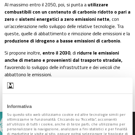
Al massimo entro il 2050, poi, si punta a
utilizzare
combustibili con un contenuto di carbonio ridotto o pari a
zero
e
sistemi energetici a zero emissioni nette
, con
un’accelerazione nello sviluppo delle relative tecnologie. Tra
queste, quelle di abbattimento e rimozione delle emissioni e la
produzione di idrogeno a basse emissioni di carbonio
.
Si propone inoltre,
entro il 2030
, di
ridurre le emissioni
anche di metano e provenienti dal trasporto stradale,
favorendo lo sviluppo delle infrastrutture e dei veicoli che
abbattono le emissioni.
Vi è infine la richiesta di
eliminare al più presto gli incentivi
che non affrontano la povertà energetica o la giusta
transizione
”.
Informativa
Su questo sito web utilizziamo cookie ed altre tecnologie simili per
ottimizzarne le funzionalità. Cliccando su “Accetta”, acconsenti
all’utilizzo di tutti i cookie, anche di terze parti, che utilizziamo per
personalizzare la navigazione, analizzare a fini statistici e per finalità
196 Paesi insieme per
di marketing le visite al sito; oppure potrai selezionare le tipologie di