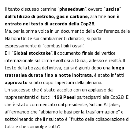
Il tanto discusso termine “
phasedown
”, ovvero “
uscita
”
dall’utilizzo di petrolio, gas e carbone,
alla fine
non è
entrato nel testo di accordo della Cop28
.
Ma, per la prima volta in un documento della Conferenza delle
Nazioni Unite sui cambiamenti climatici, si parla
espressamente di “combustibili fossili”.
E il “
Global stocktake
”, il documento finale del vertice
internazionale sul clima svoltosi a Dubai, adesso è realtà. Il
testo della bozza definitiva, cui si è giunti dopo una
lunga
trattativa durata fino a notte inoltrata,
è stato infatti
approvato
subito dopo l’apertura della plenaria.
Un successo che è stato accolto con un applauso dai
rappresentanti di tutti i
198 Paesi
partecipanti alla Cop28. E
che è stato commentato dal presidente, Sultan Al Jaber,
affermando che “abbiamo le basi per la trasformazione” e
sottolineando che il risultato è “frutto della collaborazione di
tutti e che coinvolge tutti”.