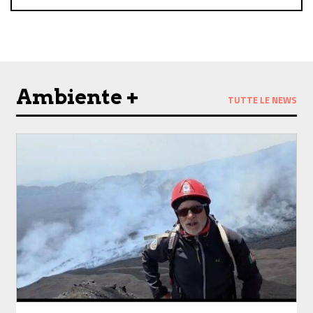
Follow us on Facebook
Follow us on Instagram
Ambiente +
TUTTE LE NEWS