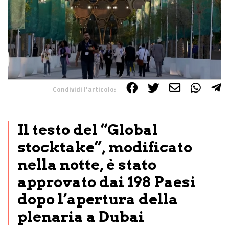
Condividi l'articolo:
Share on Facebook
Share on Twitter
Share on E-Mail
Share on WhatsApp
Share on Telegram
Il testo del “Global
stocktake”, modificato
nella notte, è stato
approvato dai 198 Paesi
dopo l’apertura della
plenaria a Dubai