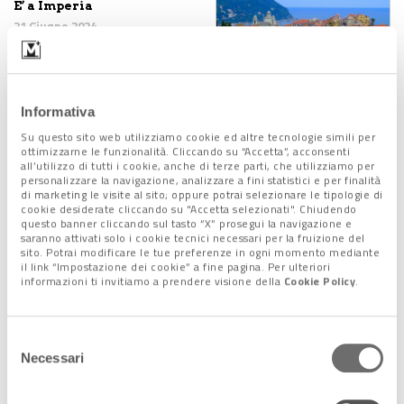
E’ a Imperia
21 Giugno 2024
Informativa
L’estate 2024 supererà la
2023, la più calda da 2
Su questo sito web utilizziamo cookie ed altre tecnologie simili per
millenni?
ottimizzarne le funzionalità. Cliccando su “Accetta”, acconsenti
all’utilizzo di tutti i cookie, anche di terze parti, che utilizziamo per
20 Maggio 2024
personalizzare la navigazione, analizzare a fini statistici e per finalità
di marketing le visite al sito; oppure potrai selezionare le tipologie di
cookie desiderate cliccando su "Accetta selezionati". Chiudendo
questo banner cliccando sul tasto “X” prosegui la navigazione e
saranno attivati solo i cookie tecnici necessari per la fruizione del
Progressi contro il
sito. Potrai modificare le tue preferenze in ogni momento mediante
cambiamento climatico
il link “Impostazione dei cookie” a fine pagina. Per ulteriori
nel doodle di Google per
informazioni ti invitiamo a prendere visione della
Cookie Policy
.
la Giornata della Terra
22 Aprile 2024
Selezione
In arrivo un'estate calda e
Necessari
del
secca: colpa dell'acqua
dolce
consenso
29 Febbraio 2024