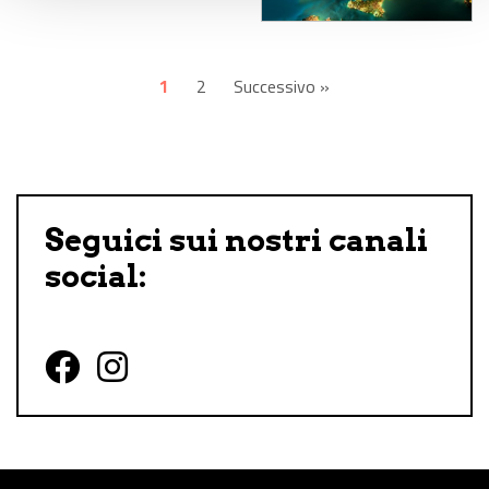
1
2
Successivo »
Seguici sui nostri canali
social:
Follow us on Facebook
Follow us on Instagram