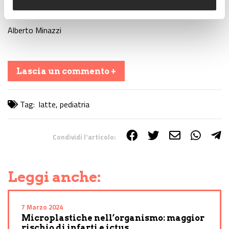
qualora questo sia necessario.
Alberto Minazzi
Lascia un commento +
Tag:
latte
,
pediatria
Condividi l'articolo:
Share on Facebook
Share on Twitter
Share on E-Mail
Share on WhatsApp
Share on Telegram
Leggi anche:
7 Marzo 2024
Microplastiche nell’organismo: maggior
rischio di infarti e ictus