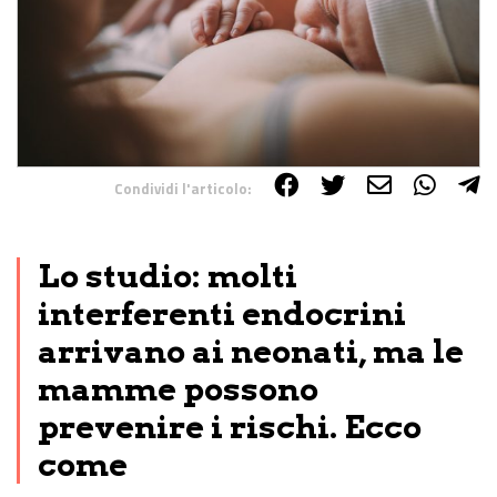
Condividi l'articolo:
Share on Facebook
Share on Twitter
Share on E-Mail
Share on WhatsApp
Share on Telegram
Lo studio: molti
interferenti endocrini
arrivano ai neonati, ma le
mamme possono
prevenire i rischi. Ecco
come