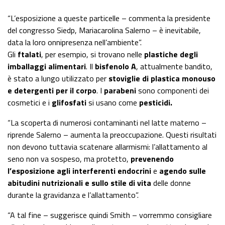
“L’esposizione a queste particelle – commenta la presidente
del congresso Siedp, Mariacarolina Salerno – è inevitabile,
data la loro onnipresenza nell’ambiente”.
Gli
ftalati
, per esempio, si trovano nelle
plastiche degli
imballaggi alimentari
. Il
bisfenolo A
, attualmente bandito,
è stato a lungo utilizzato per
stoviglie di plastica monouso
e detergenti per il corpo
. I
parabeni
sono componenti dei
cosmetici e i
glifosfati
si usano come
pesticidi.
“La scoperta di numerosi contaminanti nel latte materno –
riprende Salerno – aumenta la preoccupazione. Questi risultati
non devono tuttavia scatenare allarmismi: l’allattamento al
seno non va sospeso, ma protetto,
prevenendo
l’esposizione agli interferenti endocrini
e
agendo sulle
abitudini nutrizionali e sullo stile di vita
delle donne
durante la gravidanza e l’allattamento”.
“A tal fine – suggerisce quindi Smith – vorremmo consigliare