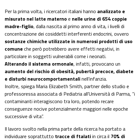
Per la prima volta, i ricercatori italiani hanno
analizzato e
misurato nel latte materno
e
nelle urine di 654 coppie
madre-figlio
, dalla nascita al primo anno di vita, i livelli di
concentrazione dei cosiddetti interferenti endocrini, ovvero
sostanze chimiche utilizzate in numerosi prodotti di uso
comune
che però potrebbero avere effetti negativi, in
particolare in soggetti vulnerabili come i neonati.
Alterando il sistema ormonale
, infatti, provocano un
aumento del rischio di obesità, pubertà precoce, diabete
e disturbi neurocomportamentali
nell’infanzia.
Inoltre, spiega Maria Elizabeth Smith, partner dello studio e
professoressa associata di Pediatria all’Università di Parma, “i
contaminanti interagiscono tra loro, potendo recare
conseguenze nocive potenzialmente maggiori nelle epoche
successive di vita”.
Il lavoro svolto nella prima parte della ricerca ha portato a
individuare soprattutto
tracce di ftalati
in circa il
70% di