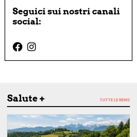
Seguici sui nostri canali
social:
Follow us on Facebook
Follow us on Instagram
Salute +
TUTTE LE NEWS