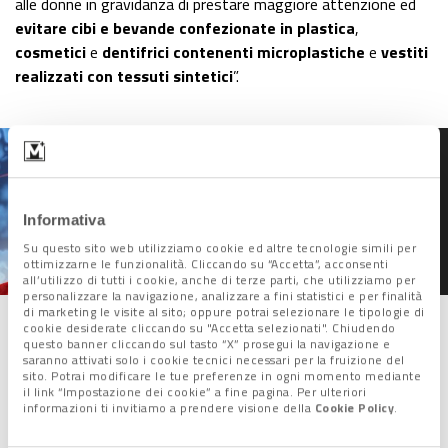
alle donne in gravidanza di prestare maggiore attenzione ed
evitare cibi e bevande confezionate in plastica
,
cosmetici
e
dentifrici contenenti microplastiche
e
vestiti
realizzati con tessuti sintetici
”.
Malori improvvisi,
infarti e ictus: il ruolo
Informativa
delle microplastiche
Su questo sito web utilizziamo cookie ed altre tecnologie simili per
ottimizzarne le funzionalità. Cliccando su “Accetta”, acconsenti
all’utilizzo di tutti i cookie, anche di terze parti, che utilizziamo per
personalizzare la navigazione, analizzare a fini statistici e per finalità
di marketing le visite al sito; oppure potrai selezionare le tipologie di
cookie desiderate cliccando su "Accetta selezionati". Chiudendo
questo banner cliccando sul tasto “X” prosegui la navigazione e
I consigli per evitare la
saranno attivati solo i cookie tecnici necessari per la fruizione del
contaminazione
sito. Potrai modificare le tue preferenze in ogni momento mediante
il link “Impostazione dei cookie” a fine pagina. Per ulteriori
informazioni ti invitiamo a prendere visione della
Cookie Policy
.
La Società Italiana di Endocrinologia e Diabetologia Pediatrica