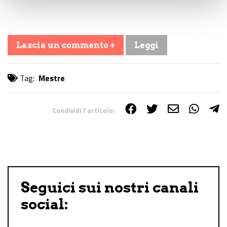
Lascia un commento +
Leggi
Tag:
Mestre
Condividi l'articolo:
Share on Facebook
Share on Twitter
Share on E-Mail
Share on WhatsApp
Share on Telegram
Seguici sui nostri canali
social: