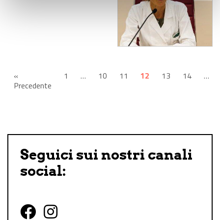
«
1
…
10
11
12
13
14
…
Precedente
Seguici sui nostri canali
social: