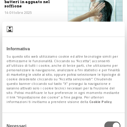
batteri in agguato nel
soffione
14 Ottobre 2025
Fatica cronica: un esame
del sangue potrà
rivelarla
Informativa
10 Ottobre 2025
Su questo sito web utilizziamo cookie ed altre tecnologie simili per
ottimizzarne le funzionalità. Cliccando su “Accetta”, acconsenti
all’utilizzo di tutti i cookie, anche di terze parti, che utilizziamo per
personalizzare la navigazione, analizzare a fini statistici e per finalità
di marketing le visite al sito; oppure potrai selezionare le tipologie di
Gli “interruttori genetici”
cookie desiderate cliccando su "Accetta selezionati". Chiudendo
che potrebbero fermare
questo banner cliccando sul tasto “X” prosegui la navigazione e
l’Alzheimer
saranno attivati solo i cookie tecnici necessari per la fruizione del
7 Ottobre 2025
sito. Potrai modificare le tue preferenze in ogni momento mediante
il link “Impostazione dei cookie” a fine pagina. Per ulteriori
informazioni ti invitiamo a prendere visione della
Cookie Policy
.
Cancro: scoperto il trucco
Selezione
delle cellule per
Necessari
correggere le proteine
del