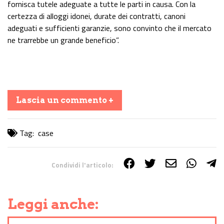
fornisca tutele adeguate a tutte le parti in causa. Con la
certezza di alloggi idonei, durate dei contratti, canoni
adeguati e sufficienti garanzie, sono convinto che il mercato
ne trarrebbe un grande beneficio”.
Lascia un commento +
Tag:
case
Condividi l'articolo:
Share on Facebook
Share on Twitter
Share on E-Mail
Share on WhatsApp
Share on Telegram
Leggi anche: