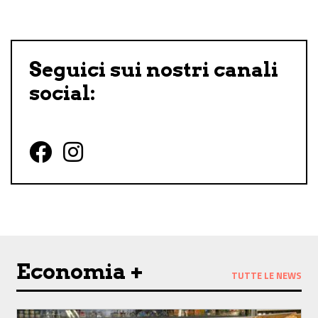
Seguici sui nostri canali
social:
Follow us on Facebook
Follow us on Instagram
Economia +
TUTTE LE NEWS