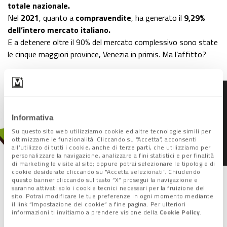
totale nazionale.
Nel
2021
, quanto a
compravendite
, ha generato il
9,29%
dell’intero mercato italiano.
E a detenere oltre il 90% del mercato complessivo sono state
le cinque maggiori province, Venezia in primis. Ma l’affitto?
Case green: passo avanti
Informativa
dell'Europa. Ma l'Italia
Su questo sito web utilizziamo cookie ed altre tecnologie simili per
non ci sta
ottimizzarne le funzionalità. Cliccando su “Accetta”, acconsenti
all’utilizzo di tutti i cookie, anche di terze parti, che utilizziamo per
personalizzare la navigazione, analizzare a fini statistici e per finalità
di marketing le visite al sito; oppure potrai selezionare le tipologie di
cookie desiderate cliccando su "Accetta selezionati". Chiudendo
questo banner cliccando sul tasto “X” prosegui la navigazione e
saranno attivati solo i cookie tecnici necessari per la fruizione del
La parola alle agenzie: Anamu
sito. Potrai modificare le tue preferenze in ogni momento mediante
il link “Impostazione dei cookie” a fine pagina. Per ulteriori
informazioni ti invitiamo a prendere visione della
Cookie Policy
.
“Il mercato dell’affitto abitativo – premette Federica Frison,