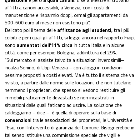
questione
è però
a quali canoni
. E se a Mestre si trovano
affitti a canoni accessibili, a Venezia, con i costi di
manutenzione e risparmio doppi, ormai gli appartamenti da
500-600 euro al mese non esistono più”.
Delicato poi il tema delle
affittanze agli studenti,
tra i più
colpiti e per i quali gli affitti, si legge ancora nel rapporto Fiaip,
sono
aumentati dell’11% circa
in tutta Italia e in alcune
città, come per esempio Bologna, addirittura del 29%.
“Sul mercato si assiste talvolta a situazioni inverosimili–
incalza Sonino, di Uppi Venezia – con alloggi in condizioni
pessime proposti a costi elevati. Ma è tutto il sistema che va
rivisto, a partire dalle norme sulle locazioni, che non tutelano
nemmeno i proprietari, che spesso si vedono restituire gli
immobili praticamente devastati se non incastrati in
situazioni dalle quali faticano ad uscire. La soluzione che
caldeggiamo – dice – è quella di operare sulla base di
convenzion
i tra le associazioni dei proprietari, le Università e
l’Esu, con l’intervento di garanzia del Comune. Bisognerebbe in
tal senso istituire una commissione speciale che vigili e