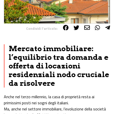
Condividi l'articolo:
Share on Facebook
Share on Twitter
Share on E-Mail
Share on WhatsApp
Share on Telegram
Mercato immobiliare:
l’equilibrio tra domanda e
offerta di locazioni
residenziali nodo cruciale
da risolvere
Anche nel terzo millennio, la casa di proprietà resta ai
primissimi posti nei sogni degli italiani.
Ma, anche nel settore immobiliare, l’evoluzione della società