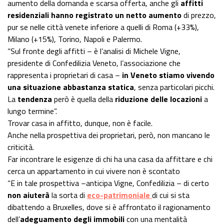
aumento della domanda e scarsa offerta, anche gli
affitti
residenziali hanno registrato un netto aumento
di prezzo,
pur se nelle città venete inferiore a quelli di Roma (+33%),
Milano (+15%), Torino, Napoli e Palermo.
“Sul fronte degli affitti – è l’analisi di Michele Vigne,
presidente di Confedilizia Veneto, l’associazione che
rappresenta i proprietari di casa –
in Veneto stiamo vivendo
una situazione abbastanza statica
, senza particolari picchi.
La
tendenza
però è quella della
riduzione delle locazioni
a
lungo termine”.
Trovar casa in affitto, dunque, non è facile.
Anche nella prospettiva dei proprietari, però, non mancano le
criticità.
Far incontrare le esigenze di chi ha una casa da affittare e chi
cerca un appartamento in cui vivere non è scontato
“E in tale prospettiva –anticipa Vigne, Confedilizia – di certo
non aiuterà
la sorta di
eco-patrimoniale
di cui si sta
dibattendo a Bruxelles, dove si è affrontato il ragionamento
dell’
adeguamento degli immobili
con una mentalità