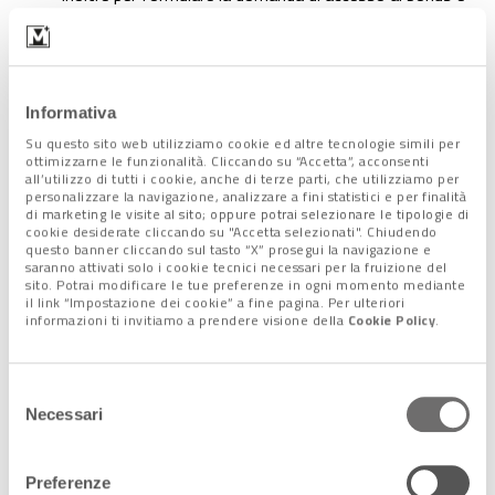
necessario che il richiedente sia in possesso delle
credenziali SPID
, il Sistema Pubblico di identità Digitale
che consente ai cittadini di interfacciarsi direttamente e
in modo sicuro con gli Enti della Pubblica
Informativa
Amministrazione accreditati.
Su questo sito web utilizziamo cookie ed altre tecnologie simili per
ottimizzarne le funzionalità. Cliccando su “Accetta”, acconsenti
all’utilizzo di tutti i cookie, anche di terze parti, che utilizziamo per
In via di approvazione
personalizzare la navigazione, analizzare a fini statistici e per finalità
di marketing le visite al sito; oppure potrai selezionare le tipologie di
cookie desiderate cliccando su "Accetta selezionati". Chiudendo
questo banner cliccando sul tasto “X” prosegui la navigazione e
Il “bonus smartphone” è previsto dalla manovra in via di
saranno attivati solo i cookie tecnici necessari per la fruizione del
approvazione in Parlamento. Il
voto finale
anche
sito. Potrai modificare le tue preferenze in ogni momento mediante
il link “Impostazione dei cookie” a fine pagina. Per ulteriori
sull’emendamento che riguarda l’agevolazione è previsto
informazioni ti invitiamo a prendere visione della
Cookie Policy
.
prima di Natale
per poi passare al Senato per il
via libera
definitivo prima di Capodanno
.
Selezione
Se la proposta del Governo sarà effettivamente approvata, le
Necessari
del
famiglie che in possesso di tutti i requisiti richiesti
consenso
diventeranno beneficiari del bonus, riceveranno lo smartphone
(e quanto previsto nel “Kit digitalizzazione”) in modalità di
Preferenze