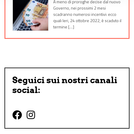
A meno di proroghe decise dal nuovo
Governo, nei prossimi 2 mesi
scadranno numerosi incentivi: ecco
quali Ieri, 24 ottobre 2022, è scaduto il
termine […]
Seguici sui nostri canali
social:
Follow us on Facebook
Follow us on Instagram