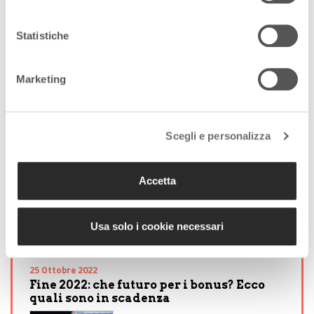
comodato d’uso per un anno al termine del quale vi sarà
obbligo di restituzione del telefono.
Statistiche
Marketing
Lascia un commento +
Tag:
bonus
Scegli e personalizza
Condividi l'articolo:
Accetta
Share on Facebook
Share on Twitter
Share on E-Mail
Share on WhatsApp
Share on Telegram
Leggi anche:
Usa solo i cookie necessari
25 Ottobre 2022
Fine 2022: che futuro per i bonus? Ecco
quali sono in scadenza