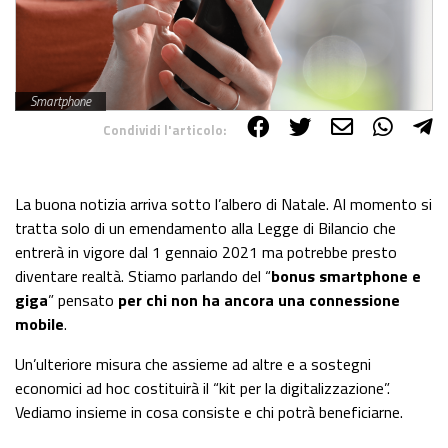
Smartphone
Condividi l'articolo:
Share on Facebook
Share on Twitter
Share on E-Mail
Share on WhatsApp
Share on Telegram
La buona notizia arriva sotto l’albero di Natale. Al momento si
tratta solo di un emendamento alla Legge di Bilancio che
entrerà in vigore dal 1 gennaio 2021 ma potrebbe presto
diventare realtà. Stiamo parlando del “
bonus smartphone e
giga
” pensato
per chi non ha ancora una connessione
mobile
.
Un’ulteriore misura che assieme ad altre e a sostegni
economici ad hoc costituirà il “kit per la digitalizzazione”.
Vediamo insieme in cosa consiste e chi potrà beneficiarne.