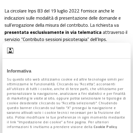
La circolare Inps 83 del 19 luglio 2022 fornisce anche le
indicazioni sulle modalità di presentazione delle domande e
sull’erogazione della misura del contributo. La richiesta va
presentata esclusivamente in via telematica
attraverso il
servizio “Contributo sessioni psicoterapia” dell’Inps.
Il servizio è disponibile sul
portale web
dell’Istituto
(richiedendo le
credenziali Spid, Cie o Cns
per l’inoltro della
domanda) o attraverso il
contact center integrato
al
Informativa
numero verde 803-164 (da rete fissa) o 06-164164 da
mobile
. La richiesta può essere presentata per
se stesso
o
Su questo sito web utilizziamo cookie ed altre tecnologie simili per
ottimizzarne le funzionalità. Cliccando su “Accetta”, acconsenti
per un
minore
, un
interdetto
, un
inabilitato
o un
all’utilizzo di tutti i cookie, anche di terze parti, che utilizziamo per
beneficiario dell’amministrazione di sostegno
(da parte
personalizzare la navigazione, analizzare a fini statistici e per finalità
di marketing le visite al sito; oppure potrai selezionare le tipologie di
del genitore, del tutore, del curatore o dell’amministratore).
cookie desiderate cliccando su "Accetta selezionati". Chiudendo
questo banner cliccando sul tasto “X” prosegui la navigazione e
Il
24 ottobre
, alla scadenza, l’
Inps elaborerà le graduatorie
,
saranno attivati solo i cookie tecnici necessari per la fruizione del
sito. Potrai modificare le tue preferenze in ogni momento mediante
distinte
per Regione
, degli aventi diritto in base alle risorse
il link “Impostazione dei cookie” a fine pagina. Per ulteriori
disponibili. Sarà quindi inviato loro un
codice univoco da
informazioni ti invitiamo a prendere visione della
Cookie Policy
.