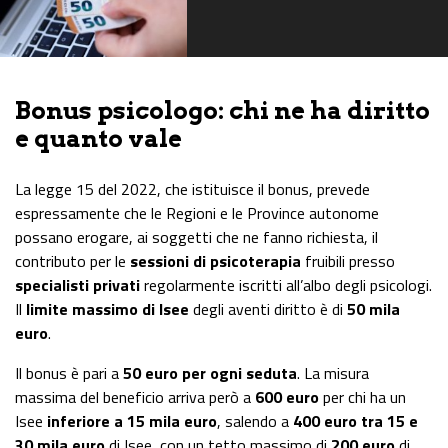
Bonus psicologo: chi ne ha diritto
e quanto vale
La legge 15 del 2022, che istituisce il bonus, prevede
espressamente che le Regioni e le Province autonome
possano erogare, ai soggetti che ne fanno richiesta, il
contributo per le
sessioni di psicoterapia
fruibili presso
specialisti privati
regolarmente iscritti all’albo degli psicologi.
Il
limite massimo di Isee
degli aventi diritto è di
50 mila
euro
.
Il bonus è pari a
50 euro per ogni seduta
. La misura
massima del beneficio arriva però a
600 euro
per chi ha un
Isee
inferiore a 15 mila euro
, salendo a
400 euro tra 15 e
30 mila euro
di Isee, con un tetto massimo di
200 euro
di