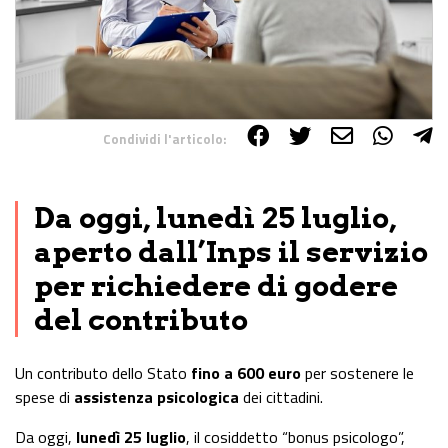
Condividi l'articolo:
Share on Facebook
Share on Twitter
Share on E-Mail
Share on WhatsApp
Share on Telegram
Da oggi, lunedì 25 luglio,
aperto dall’Inps il servizio
per richiedere di godere
del contributo
Un contributo dello Stato
fino a 600 euro
per sostenere le
spese di
assistenza psicologica
dei cittadini.
Da oggi,
lunedì 25 luglio
, il cosiddetto “bonus psicologo”,