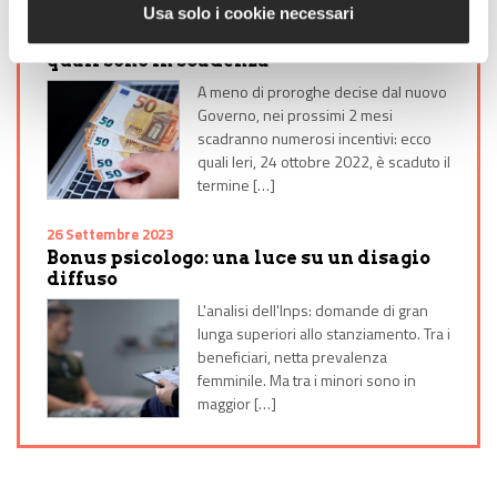
Usa solo i cookie necessari
25 Ottobre 2022
Fine 2022: che futuro per i bonus? Ecco
quali sono in scadenza
A meno di proroghe decise dal nuovo
Governo, nei prossimi 2 mesi
scadranno numerosi incentivi: ecco
quali Ieri, 24 ottobre 2022, è scaduto il
termine […]
26 Settembre 2023
Bonus psicologo: una luce su un disagio
diffuso
L'analisi dell'Inps: domande di gran
lunga superiori allo stanziamento. Tra i
beneficiari, netta prevalenza
femminile. Ma tra i minori sono in
maggior […]