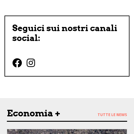
Seguici sui nostri canali
social:
Follow us on Facebook
Follow us on Instagram
Economia +
TUTTE LE NEWS