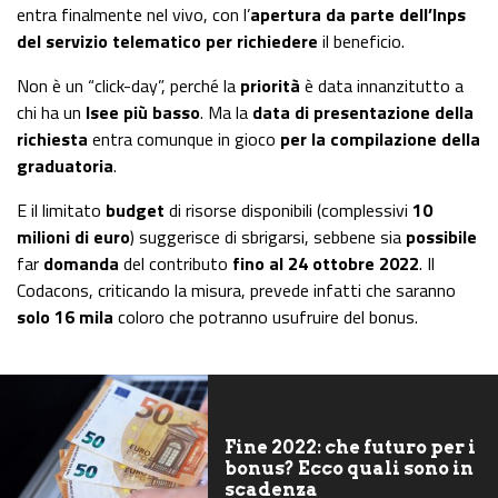
entra finalmente nel vivo, con l’
apertura da parte dell’Inps
del servizio telematico per richiedere
il beneficio.
Non è un “click-day”, perché la
priorità
è data innanzitutto a
chi ha un
Isee più basso
. Ma la
data di presentazione della
richiesta
entra comunque in gioco
per la compilazione della
graduatoria
.
E il limitato
budget
di risorse disponibili (complessivi
10
milioni di euro
) suggerisce di sbrigarsi, sebbene sia
possibile
far
domanda
del contributo
fino al 24 ottobre 2022
. Il
Codacons, criticando la misura, prevede infatti che saranno
solo 16 mila
coloro che potranno usufruire del bonus.
Fine 2022: che futuro per i
bonus? Ecco quali sono in
scadenza