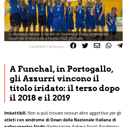
La Nazionale Italiana di basket con Sindrome di Down, campione del
mondo per la terza volta a Funchal 2022 (ph. Fisdir)
Condividi l'articolo:
Share on Facebook
Share on Twitter
Share on E-Mail
Share on WhatsApp
Share on Telegram
A Funchal, in Portogallo,
gli Azzurri vincono il
titolo iridato: il terzo dopo
il 2018 e il 2019
Imbattibili
. Non si può trovare nessun altro aggettivo per gli
atleti con sindrome di Down della Nazionale Italiana di
pallacanestro Fisdir
(Federazione Italiana Sport Paralimpici