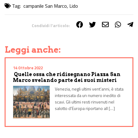
Tag:
campanile San Marco
,
Lido
Condividi l'articolo:
Share on Facebook
Share on Twitter
Share on E-Mail
Share on WhatsApp
Share on Telegram
Leggi anche:
14 Ottobre 2022
Quelle ossa che ridisegnano Piazza San
Marco svelando parte dei suoi misteri
Venezia, negli ultimi vent’anni, è stata
interessata da un numero inedito di
scavi. Gli ultimi resti rinvenuti nel
salotto d’Europa riportano all […]