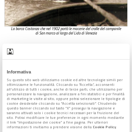
La barca Costanza che nel 1902 portò le macerie del crolle del campanile
di San marco al largo del Lido di Venezia
I
primi ritrovamenti furono nel 1999
grazie all’artista
lidense Giorgio Bortoli, che li recuperò a San Nicolò.
Con questi mattoni riempì un’opera realizzata in vetro per la
casa di Woody Allen.
Informativa
Un’altra opera dell’artista con resti del campanile è il
leone
Su questo sito web utilizziamo cookie ed altre tecnologie simili per
con base in mattone creato per il
Consiglio Regionale del
ottimizzarne le funzionalità. Cliccando su “Accetta”, acconsenti
all’utilizzo di tutti i cookie, anche di terze parti, che utilizziamo per
Veneto.
personalizzare la navigazione, analizzare a fini statistici e per finalità
di marketing le visite al sito; oppure potrai selezionare le tipologie di
Successive immersioni negli anni
2000
hanno permesso di
cookie desiderate cliccando su "Accetta selezionati". Chiudendo
questo banner cliccando sul tasto “X” prosegui la navigazione e
portare alla luce altri mattoni riconducibili a quell’epoca. Anche
saranno attivati solo i cookie tecnici necessari per la fruizione del
il fotografo e scrittore Riccardo Roiter Rigoni nel suo libro
sito. Potrai modificare le tue preferenze in ogni momento mediante
il link “Impostazione dei cookie” a fine pagina. Per ulteriori
“
Come la Luna alle porte dell’alba
” pubblicato nel 2019, scrive
informazioni ti invitiamo a prendere visione della
Cookie Policy
.
dei mattoni del campanile di San Marco.