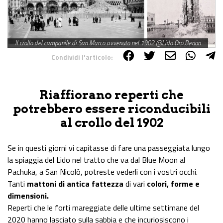
Il crollo del campanile di San Marco avvenuto nel 1902 @Lido Oro Benon
Condividi l'articolo:
Share on Facebook
Share on Twitter
Share on E-Mail
Share on WhatsApp
Share on Telegram
Riaffiorano reperti che
potrebbero essere riconducibili
al crollo del 1902
Se in questi giorni vi capitasse di fare una passeggiata lungo
la spiaggia del Lido nel tratto che va dal Blue Moon al
Pachuka, a San Nicolò, potreste vederli con i vostri occhi.
Tanti
mattoni di antica fattezza
di vari
colori, forme e
dimensioni.
Reperti che le forti mareggiate delle ultime settimane del
2020 hanno lasciato sulla sabbia e che incuriosiscono i