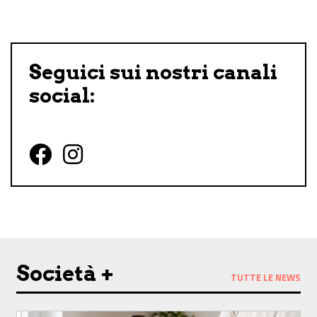
Seguici sui nostri canali
social:
Follow us on Facebook
Follow us on Instagram
Società +
TUTTE LE NEWS