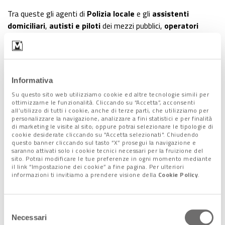
Tra queste gli agenti di
Polizia locale
e gli
assistenti
domiciliari
,
autisti e piloti
dei mezzi pubblici,
operatori
ecologici
,
farmacisti
e
operatori degli sportelli del
Comune e della Città Metropolitana
. Tutti coloro, in altri
termini, che mettono a rischio ogni giorno la propria salute per
garantire al resto della cittadinanza di poter contare sui
Informativa
servizi minimi essenziali.
Su questo sito web utilizziamo cookie ed altre tecnologie simili per
ottimizzarne le funzionalità. Cliccando su “Accetta”, acconsenti
all’utilizzo di tutti i cookie, anche di terze parti, che utilizziamo per
Solidarietà e vicinanza tra
personalizzare la navigazione, analizzare a fini statistici e per finalità
di marketing le visite al sito; oppure potrai selezionare le tipologie di
Venezia e Suzhou
cookie desiderate cliccando su "Accetta selezionati". Chiudendo
questo banner cliccando sul tasto “X” prosegui la navigazione e
saranno attivati solo i cookie tecnici necessari per la fruizione del
I ringraziamenti non sono tardati . “Grazie a nome di tutta la
sito. Potrai modificare le tue preferenze in ogni momento mediante
il link “Impostazione dei cookie” a fine pagina. Per ulteriori
Città di Venezia e mio personale per questo importantissimo e
informazioni ti invitiamo a prendere visione della
Cookie Policy
.
molto significativo gesto di
solidarietà e vicinanza
da parte
sua e di tutto il popolo cinese. -ha scritto in una lettera
indirizzata al sindaco Li Yaping il primo cittadino di Venezia
Selezione
Luigi Brugnaro -In questo momento di grande difficoltà e
Necessari
del