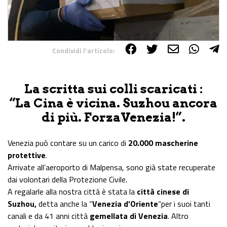
Condividi l'articolo:
Share on Facebook
Share on Twitter
Share on E-Mail
Share on WhatsApp
Share on Telegram
La scritta sui colli scaricati :
“La Cina è vicina. Suzhou ancora
di più. ForzaVenezia!”.
Venezia può contare su un carico di
20.000 mascherine
protettive
.
Arrivate all’aeroporto di Malpensa, sono già state recuperate
dai volontari della Protezione Civile.
A regalarle alla nostra città è stata la
città cinese di
Suzhou,
detta anche la “
Venezia d’Oriente
“per i suoi tanti
canali e da 41 anni città
gemellata di Venezia
. Altro