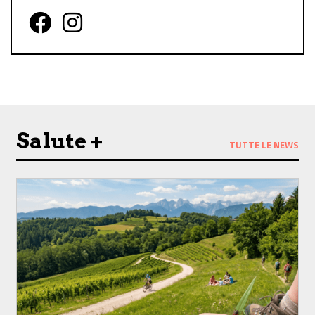
Follow us on Facebook
Follow us on Instagram
Salute +
TUTTE LE NEWS