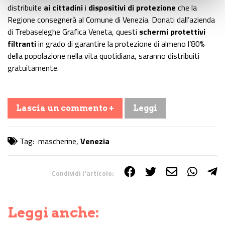
distribuite
ai cittadini
i
dispositivi di protezione
che la
Regione consegnerà al Comune di Venezia. Donati dall’azienda
di Trebaseleghe Grafica Veneta, questi
schermi protettivi
filtranti
in grado di garantire la protezione di almeno l’80%
della popolazione nella vita quotidiana, saranno distribuiti
gratuitamente.
Lascia un commento +
Leggi
Tag:
mascherine
,
Venezia
Condividi l'articolo:
Share on Facebook
Share on Twitter
Share on E-Mail
Share on WhatsApp
Share on Telegram
Leggi anche: