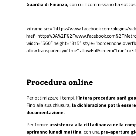
Guardia di Finanza
, con cui il commissario ha sottos
<iframe src=”https://www.facebook.com/plugins/vid
href=https%3A%2F%2Fwww.facebook.com%2FMetro
width=”560″ height=”315″ style=”border:none;overfl
allowTransparency=”true” allowFullScreen=”true”></
Procedura online
Per ottimizzare i tempi,
l’intera procedura sarà ges
Fino alla sua chiusura,
la dichiarazione potrà esser
documentazione.
Per fornire
assistenza alla cittadinanza nella com
apriranno lunedì mattina
, con una
pre-apertura gio