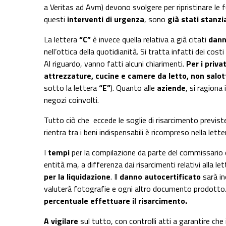
a Veritas ad Avm) devono svolgere per ripristinare le fun
questi
interventi di urgenza
, sono
già stati stanzia
La lettera
“C”
è invece quella relativa a già citati
dann
nell’ottica della quotidianità. Si tratta infatti dei cos
Al riguardo, vanno fatti alcuni chiarimenti.
Per i privat
attrezzature, cucine e camere da letto, non salott
sotto la lettera
“E”
). Quanto alle
aziende
, si ragiona 
negozi coinvolti.
Tutto ciò che eccede le soglie di risarcimento previste 
rientra tra i beni indispensabili è ricompreso nella lette
I
tempi
per la compilazione da parte del commissario 
entità ma, a differenza dai risarcimenti relativi alla l
per la liquidazione
. Il
danno autocertificato
sarà in
valuterà fotografie e ogni altro documento prodotto
percentuale effettuare il risarcimento.
A vigilare
sul tutto, con controlli atti a garantire che 