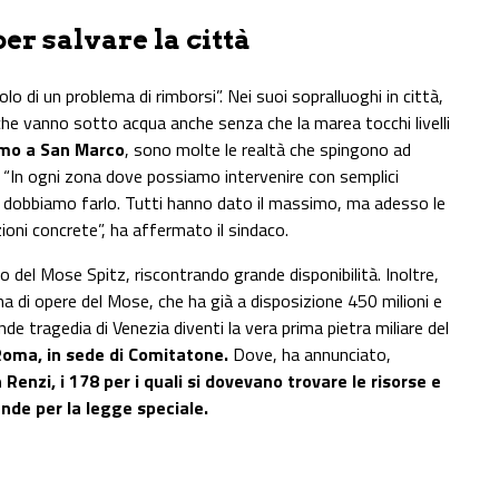
er salvare la città
o di un problema di rimborsi”. Nei suoi sopralluoghi in città,
che vanno sotto acqua anche senza che la marea tocchi livelli
asmo a San Marco
, sono molte le realtà che spingono ad
. “In ogni zona dove possiamo intervenire con semplici
i, dobbiamo farlo. Tutti hanno dato il massimo, ma adesso le
ioni concrete”, ha affermato il sindaco.
del Mose Spitz, riscontrando grande disponibilità. Inoltre,
a di opere del Mose, che ha già a disposizione 450 milioni e
nde tragedia di Venezia diventi la vera prima pietra miliare del
oma, in sede di Comitatone.
Dove, ha annunciato,
 Renzi, i 178 per i quali si dovevano trovare le risorse e
ende per la legge speciale.