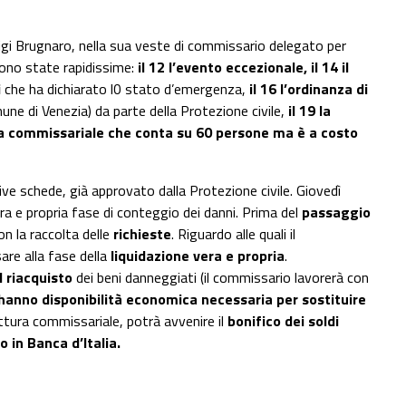
uigi Brugnaro, nella sua veste di commissario delegato per
sono state rapidissime:
il 12 l’evento eccezionale, il 14 il
i
che ha dichiarato l0 stato d’emergenza,
il 16 l’ordinanza di
une di Venezia) da parte della Protezione civile,
il 19 la
ura commissariale che conta su 60 persone ma è a costo
ive schede, già approvato dalla Protezione civile. Giovedì
vera e propria fase di conteggio dei danni. Prima del
passaggio
on la raccolta delle
richieste
. Riguardo alle quali il
are alla fase della
liquidazione vera e propria
.
l riacquisto
dei beni danneggiati (il commissario lavorerà con
hanno disponibilità economica necessaria per sostituire
uttura commissariale, potrà avvenire il
bonifico dei soldi
 in Banca d’Italia.