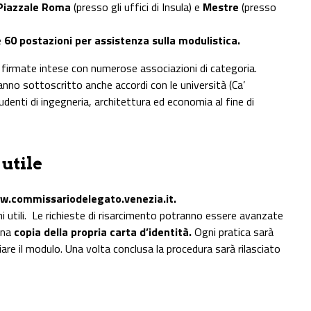
Piazzale Roma
(presso gli uffici di Insula) e
Mestre
(presso
e
60 postazioni per assistenza sulla modulistica.
 firmate intese con numerose associazioni di categoria.
no sottoscritto anche accordi con le università (Ca’
denti di ingegneria, architettura ed economia al fine di
 utile
.commissariodelegato.venezia.it.
ioni utili. Le richieste di risarcimento potranno essere avanzate
una
copia della propria carta d’identità.
Ogni pratica sarà
iare il modulo. Una volta conclusa la procedura sarà rilasciato