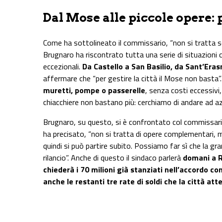
Dal Mose alle piccole opere: p
Come ha sottolineato il commissario, “non si tratta sol
Brugnaro ha riscontrato tutta una serie di situazioni 
eccezionali.
Da Castello a San Basilio, da Sant’Er
affermare che “per gestire la città il Mose non basta”
muretti, pompe o passerelle
, senza costi eccessiv
chiacchiere non bastano più: cerchiamo di andare ad az
Brugnaro, su questo, si è confrontato col commissario 
ha precisato, “non si tratta di opere complementari, m
quindi si può partire subito. Possiamo far sì che la gra
rilancio”. Anche di questo il sindaco parlerà
domani a R
chiederà i 70 milioni già stanziati nell’accordo con
anche le restanti tre rate di soldi che la città att