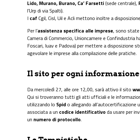
Lido, Murano, Burano, Ca’ Farsetti
(sede centrale),
l’Urp di via Spalti).
I
caf
Cgil, Cisl, Uil e Acli mettono inoltre a disposizion
Per l’
assistenza specifica alle imprese
, sono state
Camera di Commercio, Unioncamere e Confindustria han
Foscari, Iuav e Padova) per mettere a disposizione stu
agevolare le imprese alla compilazione delle pratiche.
Il sito per ogni informazione
Da mercoledì 27, alle ore 12,00, sarà attivo il sito
www
Qui si troveranno tutti gli atti ufficiali e le informaz
utilizzando lo
Spid
o allegando all’autocertificazione 
associata a un
codice identificativo
da usare per inv
un
numero di protocollo
.
Le Tempistiche