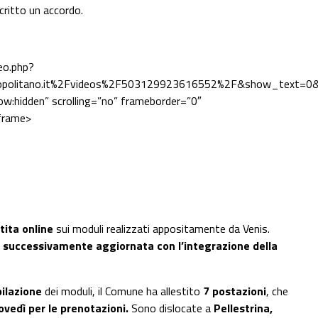
critto un accordo.
eo.php?
politano.it%2Fvideos%2F503129923616552%2F&show_text=0&
ow:hidden” scrolling=”no” frameborder=”0″
iframe>
tita online
sui moduli realizzati appositamente da Venis.
e successivamente aggiornata con l’integrazione della
pilazione
dei moduli, il Comune ha allestito
7 postazioni
, che
vedì per le prenotazioni.
Sono dislocate a
Pellestrina,