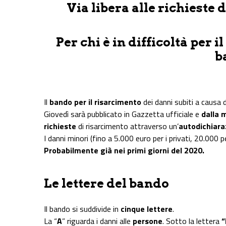
Via libera alle richieste 
Per chi è in difficoltà per 
b
Il
bando per il risarcimento
dei danni subiti a causa 
Giovedì sarà pubblicato in Gazzetta ufficiale e
dalla 
richieste
di risarcimento attraverso un’
autodichiara
I danni minori (fino a 5.000 euro per i privati, 20.000 
Probabilmente già nei primi giorni del 2020.
Le lettere del bando
Il bando si suddivide in
cinque lettere
.
La “
A
” riguarda i danni alle
persone
. Sotto la lettera
“