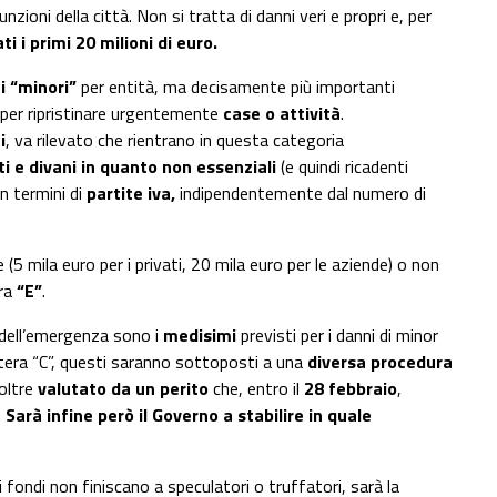
zioni della città. Non si tratta di danni veri e propri e, per
ti i primi 20 milioni di euro.
i “minori”
per entità, ma decisamente più importanti
ti per ripristinare urgentemente
case o attività
.
i
, va rilevato che rientrano in questa categoria
i e divani in quanto non essenziali
(e quindi ricadenti
in termini di
partite iva,
indipendentemente dal numero di
(5 mila euro per i privati, 20 mila euro per le aziende) o non
ra
“E”
.
dell’emergenza sono i
medisimi
previsti per i danni di minor
ettera “C”, questi saranno sottoposti a una
diversa procedura
oltre
valutato da un perito
che, entro il
28 febbraio
,
.
Sarà infine però il Governo a stabilire in quale
i fondi non finiscano a speculatori o truffatori, sarà la