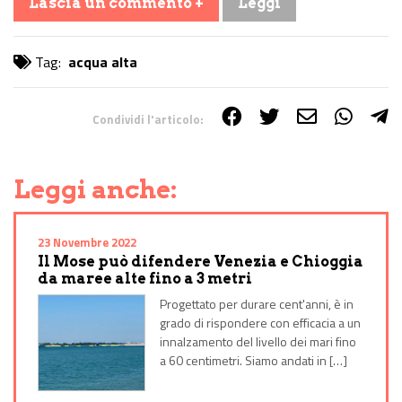
Lascia un commento +
Leggi
Tag:
acqua alta
Condividi l'articolo:
Share on Facebook
Share on Twitter
Share on E-Mail
Share on WhatsApp
Share on Telegram
Leggi anche:
23 Novembre 2022
Il Mose può difendere Venezia e Chioggia
da maree alte fino a 3 metri
Progettato per durare cent'anni, è in
grado di rispondere con efficacia a un
innalzamento del livello dei mari fino
a 60 centimetri. Siamo andati in […]