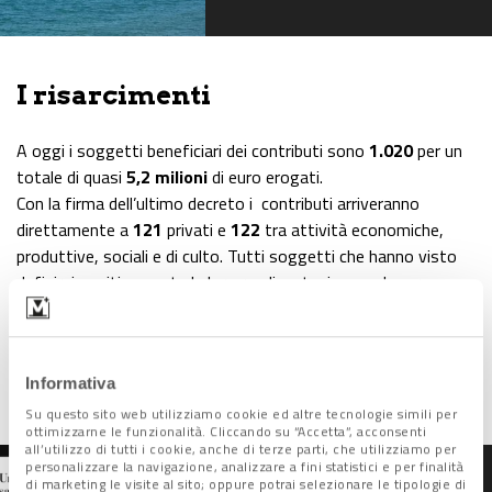
I risarcimenti
A oggi i soggetti beneficiari dei contributi sono
1.020
per un
totale di quasi
5,2 milioni
di euro erogati.
Con la firma dell’ultimo decreto i contributi arriveranno
direttamente a
121
privati e
122
tra attività economiche,
produttive, sociali e di culto. Tutti soggetti che hanno visto
definirsi positivamente la loro rendicontazione e che ora
possono contare sul risarcimento dei danni subiti.
I precedenti decreti hanno riguardato il 18 aprile
292
soggetti
(215 privati e 77 imprese); il 4 maggio
272
(127 privati e 145
Informativa
imprese); il 18 maggio
213
(72 privati e 141 imprese).
Su questo sito web utilizziamo cookie ed altre tecnologie simili per
ottimizzarne le funzionalità. Cliccando su “Accetta”, acconsenti
all’utilizzo di tutti i cookie, anche di terze parti, che utilizziamo per
personalizzare la navigazione, analizzare a fini statistici e per finalità
di marketing le visite al sito; oppure potrai selezionare le tipologie di
Il Mose “promosso” dal