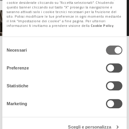
cookie desiderate cliccando su "Accetta selezionati". Chiudendo
Washington Post:
questo banner cliccando sul tasto “X” prosegui la navigazione e
“Soluzione storica,
saranno attivati solo i cookie tecnici necessari per la fruizione del
eviterà che Venezia si
sito. Potrai modificare le tue preferenze in ogni momento mediante
trasformi in una moderna
il link “Impostazione dei cookie” a fine pagina. Per ulteriori
informazioni ti invitiamo a prendere visione della
Cookie Policy
.
Atlantide”
Selezione
Ulteriori interventi di recupero
Necessari
del
in Centro storico e nelle isole
consenso
Preferenze
Legati ai danneggiamenti dovuti all’acqua eccezionale del
novembre scorso sono anche i 380 mila euro destinati a
Statistiche
interventi di ripristino di
fondamente, rive e ponti a
Dorsoduro
, area Zitelle; di
parapetti delle rive
alla
Giudecca
; di parti del compendio di
Palazzo Reale
– San
Marketing
Marco – e della
sede della Procura Generale
della
Repubblica e della Corte d’Appello a Palazzo Grimani.
Scegli e personalizza