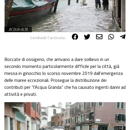
ACQUA-ALTA
Condividi l'articolo:
Share on Facebook
Share on Twitter
Share on E-Mail
Share on WhatsApp
Share on Telegram
Boccate di ossigeno, che arrivano a dare sollievo in un
secondo momento particolarmente difficile per la città, già
messa in ginocchio lo scorso novembre 2019 dall’emergenza
delle maree eccezionali. Prosegue la distribuzione dei
contributi per “l’Acqua Granda” che ha causato ingenti danni ad
attività e privati.