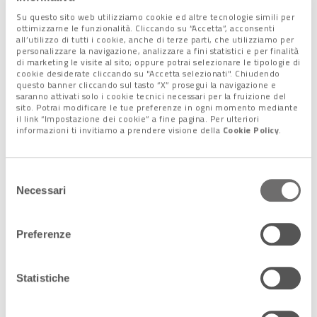
Su questo sito web utilizziamo cookie ed altre tecnologie simili per
ottimizzarne le funzionalità. Cliccando su “Accetta”, acconsenti
Condividi l'articolo:
all’utilizzo di tutti i cookie, anche di terze parti, che utilizziamo per
personalizzare la navigazione, analizzare a fini statistici e per finalità
Share on Facebook
Share on Twitter
Share on E-Mail
Share on WhatsApp
Share on Telegram
di marketing le visite al sito; oppure potrai selezionare le tipologie di
cookie desiderate cliccando su "Accetta selezionati". Chiudendo
questo banner cliccando sul tasto “X” prosegui la navigazione e
Leggi anche:
saranno attivati solo i cookie tecnici necessari per la fruizione del
sito. Potrai modificare le tue preferenze in ogni momento mediante
il link “Impostazione dei cookie” a fine pagina. Per ulteriori
informazioni ti invitiamo a prendere visione della
Cookie Policy
.
20 Febbraio 2025
20 febbraio 2020: 5 anni fa, la pandemia
mise in ginocchio il mondo
Selezione
Da Codogno alla chiusura delle scuole,
Necessari
del
dalla paura collettiva al lockdown
consenso
globale, il Covid-19 ha segnato una
svolta epocale nelle nostre vite
Preferenze
Alcune […]
Statistiche