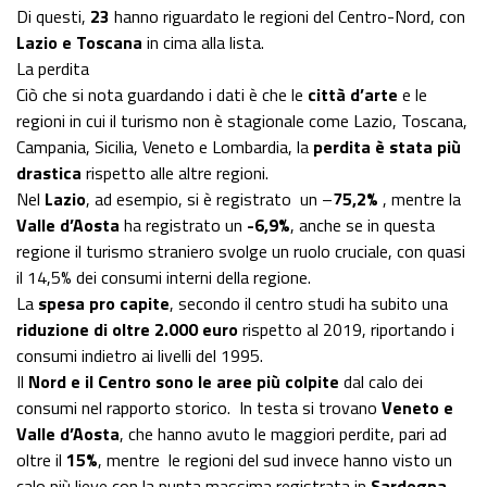
Di questi,
23
hanno riguardato le regioni del Centro-Nord, con
Lazio e Toscana
in cima alla lista.
La perdita
Ciò che si nota guardando i dati è che le
città d’arte
e le
regioni in cui il turismo non è stagionale come Lazio, Toscana,
Campania, Sicilia, Veneto e Lombardia, la
perdita è stata più
drastica
rispetto alle altre regioni.
Nel
Lazio
, ad esempio, si è registrato un –
75,2%
, mentre la
Valle d’Aosta
ha registrato un
-6,9%
, anche se in questa
regione il turismo straniero svolge un ruolo cruciale, con quasi
il 14,5% dei consumi interni della regione.
La
spesa pro capite
, secondo il centro studi ha subito una
riduzione di oltre 2.000 euro
rispetto al 2019, riportando i
consumi indietro ai livelli del 1995.
Il
Nord e il Centro sono le aree più colpite
dal calo dei
consumi nel rapporto storico. In testa si trovano
Veneto e
Valle d’Aosta
, che hanno avuto le maggiori perdite, pari ad
oltre il
15%
, mentre le regioni del sud invece hanno visto un
calo più lieve con la punta massima registrata in
Sardegna