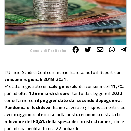
Condividi l'articolo:
Share on Facebook
Share on Twitter
Share on E-Mail
Share on WhatsApp
Share on Telegram
L’Ufficio Studi di Confcommercio ha reso noto il Report sui
consumi regionali 2019-2021.
E’ stato registrato un
calo generale
dei consumi dell’
11,7%
,
pari ad oltre
126 miliardi di euro
, tanto da eleggere il
2020
come l’anno con il
peggior dato dal secondo dopoguerra.
Pandemia e lockdown
hanno azzerato gli spostamenti e ad
aver maggiormente inciso nella nostra economia è stata la
riduzione del 60,4% della spesa dei turisti stranieri,
che è
pari ad una perdita di circa
27 miliardi
.