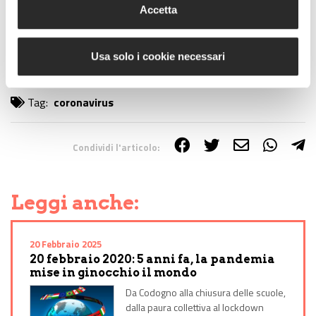
Accetta
Lascia un commento +
Usa solo i cookie necessari
Tag:
coronavirus
Condividi l'articolo:
Share on Facebook
Share on Twitter
Share on E-Mail
Share on WhatsApp
Share on Telegram
Leggi anche:
20 Febbraio 2025
20 febbraio 2020: 5 anni fa, la pandemia
mise in ginocchio il mondo
Da Codogno alla chiusura delle scuole,
dalla paura collettiva al lockdown