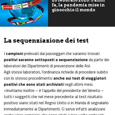
20 febbraio 2020: 5 anni
fa, la pandemia mise in
ginocchio il mondo
La sequenziazione dei test
I
campioni
prelevati dai passeggeri che saranno trovati
positivi saranno sottoposti a sequenziazione
da parte dei
laboratori dei Dipartimenti di prevenzione delle Asl.
Agli stessi laboratori, l’ordinanza richiede di procedere subito
con lo stesso procedimento
anche sui test di viaggiatori
positivi che sono stati archiviati
negli ultimi mesi.
«Invitiamo inoltre – è l’appello del presidente del Veneto –
tutti i soggetti che nel mese precedente al test risultato
positivo siano stati nel Regno Unito o in Irlanda di segnalarlo
immediatamente ai Dipartimenti. Ci serve infatti analizzare
anche i loro campioni, che sono stati a loro volta archiviati,