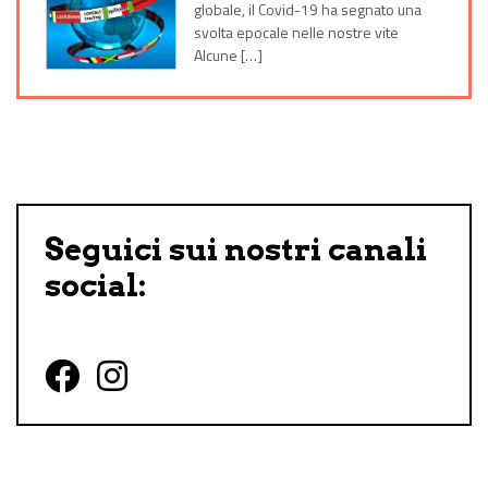
globale, il Covid-19 ha segnato una
svolta epocale nelle nostre vite
Alcune […]
Seguici sui nostri canali
social:
Follow us on Facebook
Follow us on Instagram