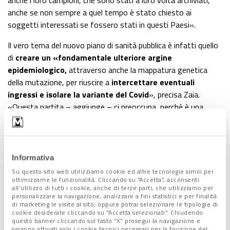
anche se non sempre a quel tempo è stato chiesto ai
soggetti interessati se fossero stati in questi Paesi».
Il vero tema del nuovo piano di sanità pubblica è infatti quello
di
creare un «fondamentale ulteriore argine
epidemiologico,
attraverso anche la mappatura genetica
della mutazione, per riuscire a
intercettare eventuali
ingressi e isolare la variante del Covid
», precisa Zaia.
«Questa partita – aggiunge – ci preoccupa, perché è una
situazione complicata che va ad aggiungersi a una situazione
già complicata. Basti pensare che la Gran Bretagna ha avuto
restrizioni importanti, nell’ultimo periodo, e di punto in bianco,
con un picco verticale, si è trovata a fronteggiare 35.000
Informativa
nuovi casi al giorno, quando l’Italia, senza lockdown, è oggi a
Su questo sito web utilizziamo cookie ed altre tecnologie simili per
20.000».
ottimizzarne le funzionalità. Cliccando su “Accetta”, acconsenti
all’utilizzo di tutti i cookie, anche di terze parti, che utilizziamo per
personalizzare la navigazione, analizzare a fini statistici e per finalità
di marketing le visite al sito; oppure potrai selezionare le tipologie di
I 40enni bersagli principali della
cookie desiderate cliccando su "Accetta selezionati". Chiudendo
questo banner cliccando sul tasto “X” prosegui la navigazione e
mutazione?
saranno attivati solo i cookie tecnici necessari per la fruizione del