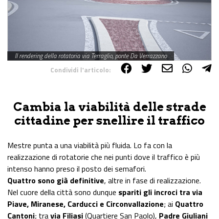
Il rendering della rotatoria via Terraglio, ponte Da Verrazzano
Condividi l'articolo:
Share on Facebook
Share on Twitter
Share on E-Mail
Share on WhatsApp
Share on Telegram
Cambia la viabilità delle strade
cittadine per snellire il traffico
Mestre punta a una viabilità più fluida. Lo fa con la
realizzazione di rotatorie che nei punti dove il traffico è più
intenso hanno preso il posto dei semafori.
Quattro sono già definitive
, altre in fase di realizzazione.
Nel cuore della città sono dunque
spariti gli incroci tra via
Piave, Miranese, Carducci e Circonvallazione
; ai
Quattro
Cantoni
; tra
via Filiasi
(Quartiere San Paolo),
Padre Giuliani