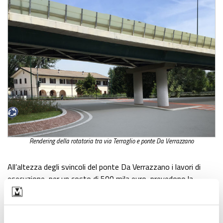
Rendering della rotatoria tra via Terraglio e ponte Da Verrazzano
All’altezza degli svincoli del ponte Da Verrazzano i lavori di
esecuzione, per un costo di 500 mila euro, prevedono la
realizzazione in
forma ovale
proprio al di sotto del ponte. Al
centro ci sarà un’aiuola. Come per le altre rotatorie, il
progetto, che ha il sostegno economico da parte di Lidl Italia,