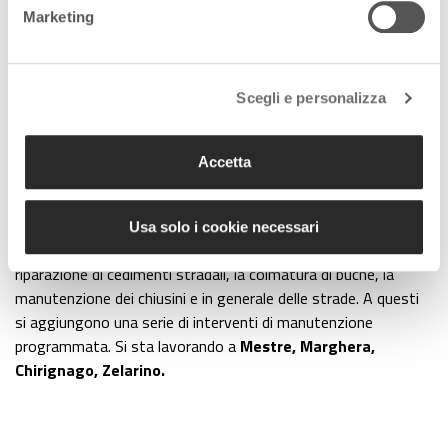
Marketing
Scegli e personalizza
Mestre, via San Donà
La Giunta comunale ha approvato interventi per oltre
5, 5
Accetta
milioni di euro
destinati alla terraferma. Lavori in corso
grazie ai quali saranno
asfaltate strade
, messa a punto la
segnaletica verticale e orizzontale, rifatti marciapiedi.
Usa solo i cookie necessari
Nello specifico si tratta di interventi puntuali quali la
riparazione di cedimenti stradali, la colmatura di buche, la
manutenzione dei chiusini e in generale delle strade. A questi
si aggiungono una serie di interventi di manutenzione
programmata. Si sta lavorando a
Mestre, Marghera,
Chirignago, Zelarino.