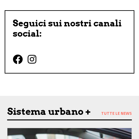
Seguici sui nostri canali
social:
Follow us on Facebook
Follow us on Instagram
Sistema urbano +
TUTTE LE NEWS