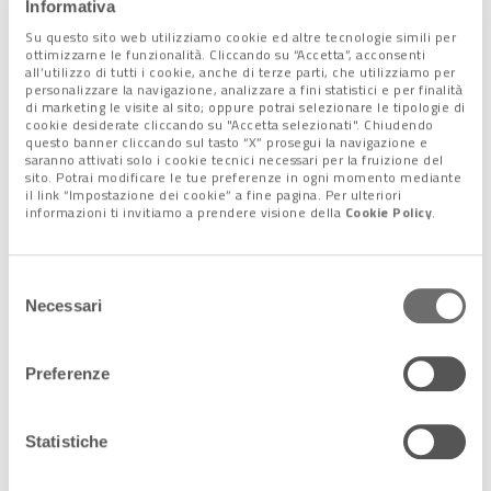
modifica un incrocio regolato attualmente da un semaforo.
Informativa
Quindi, a lavori ultimati,
permetterà di fluidificare il
Su questo sito web utilizziamo cookie ed altre tecnologie simili per
ottimizzarne le funzionalità. Cliccando su “Accetta”, acconsenti
traffico in uno degli svincoli nevralgici della viabilità
all’utilizzo di tutti i cookie, anche di terze parti, che utilizziamo per
mestrina
. Inoltre favorirà la
riqualificazione urbana
del
personalizzare la navigazione, analizzare a fini statistici e per finalità
di marketing le visite al sito; oppure potrai selezionare le tipologie di
contesto esistente.
cookie desiderate cliccando su "Accetta selezionati". Chiudendo
questo banner cliccando sul tasto “X” prosegui la navigazione e
saranno attivati solo i cookie tecnici necessari per la fruizione del
sito. Potrai modificare le tue preferenze in ogni momento mediante
Strade e marciapiedi si rifanno il
il link “Impostazione dei cookie” a fine pagina. Per ulteriori
look
informazioni ti invitiamo a prendere visione della
Cookie Policy
.
Selezione
Necessari
del
consenso
Preferenze
Statistiche