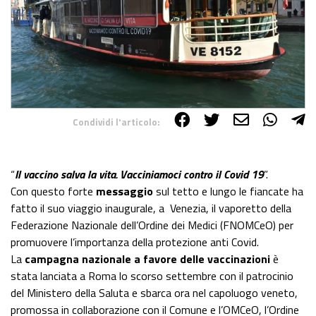
Condividi l'articolo:
Share on Facebook
Share on Twitter
Share on E-Mail
Share on WhatsApp
Share on Telegram
“
Il vaccino salva la vita. Vacciniamoci contro il Covid 19
”.
Con questo forte
messaggio
sul tetto e lungo le fiancate ha
fatto il suo viaggio inaugurale, a Venezia, il vaporetto della
Federazione Nazionale dell’Ordine dei Medici (FNOMCeO) per
promuovere l’importanza della protezione anti Covid.
La
campagna nazionale a favore delle vaccinazioni
è
stata lanciata a Roma lo scorso settembre con il patrocinio
del Ministero della Saluta e sbarca ora nel capoluogo veneto,
promossa in collaborazione con il Comune e l’OMCeO, l’Ordine