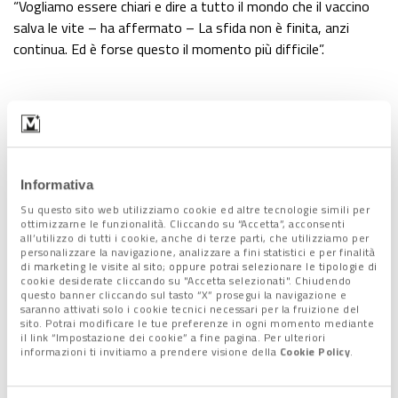
“Vogliamo essere chiari e dire a tutto il mondo che il vaccino
salva le vite – ha affermato – La sfida non è finita, anzi
continua. Ed è forse questo il momento più difficile”.
Lascia un commento +
Tag:
vaccino
Informativa
Su questo sito web utilizziamo cookie ed altre tecnologie simili per
ottimizzarne le funzionalità. Cliccando su “Accetta”, acconsenti
Condividi l'articolo:
all’utilizzo di tutti i cookie, anche di terze parti, che utilizziamo per
personalizzare la navigazione, analizzare a fini statistici e per finalità
Share on Facebook
Share on Twitter
Share on E-Mail
Share on WhatsApp
Share on Telegram
di marketing le visite al sito; oppure potrai selezionare le tipologie di
cookie desiderate cliccando su "Accetta selezionati". Chiudendo
questo banner cliccando sul tasto “X” prosegui la navigazione e
Leggi anche:
saranno attivati solo i cookie tecnici necessari per la fruizione del
sito. Potrai modificare le tue preferenze in ogni momento mediante
il link “Impostazione dei cookie” a fine pagina. Per ulteriori
informazioni ti invitiamo a prendere visione della
Cookie Policy
.
4 Gennaio 2023
In Veneto IZSVe in prima fila per la
prevenzione delle epidemie