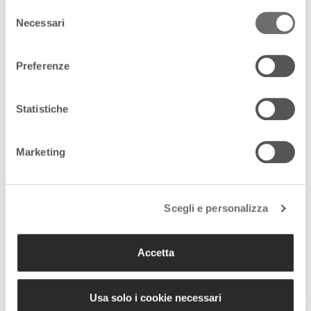
Selezione
One Health: il nuovo approccio contro
Necessari
del
le epidemie nell’equilibrio tra Uomo,
consenso
animali e natura Il Nord-Est ha dovuto
affrontare nell’ultimo anno non […]
Preferenze
20 Febbraio 2025
20 febbraio 2020: 5 anni fa, la pandemia
Statistiche
mise in ginocchio il mondo
Da Codogno alla chiusura delle scuole,
dalla paura collettiva al lockdown
Marketing
globale, il Covid-19 ha segnato una
svolta epocale nelle nostre vite
Alcune […]
Scegli e personalizza
Accetta
Usa solo i cookie necessari