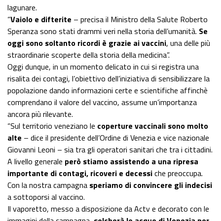
lagunare.
“
Vaiolo e difterite
– precisa il Ministro della Salute Roberto
Speranza sono stati drammi veri nella storia dell’umanità.
Se
oggi sono soltanto ricordi è grazie ai vaccini
, una delle più
straordinarie scoperte della storia della medicina”.
Oggi dunque, in un momento delicato in cui si registra una
risalita dei contagi, l’obiettivo dell’iniziativa di sensibilizzare la
popolazione dando informazioni certe e scientifiche affinchè
comprendano il valore del vaccino, assume un’importanza
ancora più rilevante.
“Sul territorio veneziano le
coperture vaccinali sono molto
alte
– dice il presidente dell’Ordine di Venezia e vice nazionale
Giovanni Leoni – sia tra gli operatori sanitari che tra i cittadini.
A livello generale
però stiamo assistendo a una ripresa
importante di contagi, ricoveri e decessi
che preoccupa.
Con la nostra campagna
speriamo di convincere gli indecisi
a sottoporsi al vaccino.
Il vaporetto, messo a disposizione da Actv e decorato con le
immagini della campagna,
solcherà le acque di Venezia per