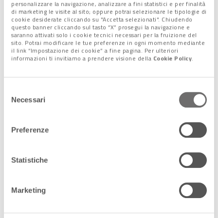
personalizzare la navigazione, analizzare a fini statistici e per finalità
anche i
Musei civici
. Passo dopo passo, tutte le
11 sedi
di marketing le visite al sito; oppure potrai selezionare le tipologie di
gestite dalla Fondazione stanno riaprendo i battenti.
cookie desiderate cliccando su "Accetta selezionati". Chiudendo
questo banner cliccando sul tasto “X” prosegui la navigazione e
I primi a farlo, già sabato, sono stati il
Correr
(aperto anche
saranno attivati solo i cookie tecnici necessari per la fruizione del
domenica),
Palazzo Ducale e la Torre dell’Orologio
, oltre al
sito. Potrai modificare le tue preferenze in ogni momento mediante
il link “Impostazione dei cookie” a fine pagina. Per ulteriori
Museo del Vetro di Murano
e il
Museo del Merletto
di
informazioni ti invitiamo a prendere visione della
Cookie Policy
.
Burano.
Selezione
Necessari
del
consenso
Preferenze
Statistiche
Marketing
La vista da Palazzo Ducale