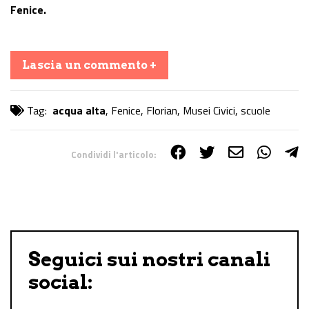
Fenice.
Lascia un commento +
Tag:
acqua alta
,
Fenice
,
Florian
,
Musei Civici
,
scuole
Condividi l'articolo:
Share on Facebook
Share on Twitter
Share on E-Mail
Share on WhatsApp
Share on Telegram
Seguici sui nostri canali
social: