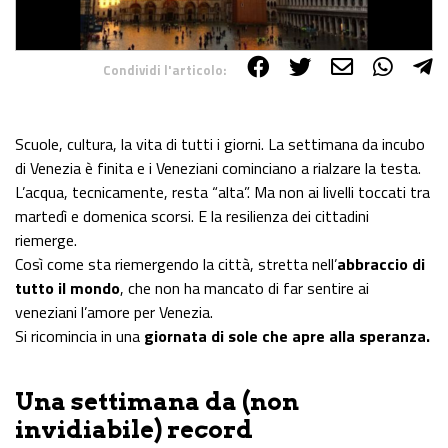
Condividi l'articolo:
Share on Facebook
Share on Twitter
Share on E-Mail
Share on WhatsApp
Share on Telegram
Scuole, cultura, la vita di tutti i giorni. La settimana da incubo
di Venezia è finita e i Veneziani cominciano a rialzare la testa.
L’acqua, tecnicamente, resta “alta”. Ma non ai livelli toccati tra
martedì e domenica scorsi. E la resilienza dei cittadini
riemerge.
Così come sta riemergendo la città, stretta nell’
abbraccio di
tutto il mondo
, che non ha mancato di far sentire ai
veneziani l’amore per Venezia.
Si ricomincia in una
giornata di sole che apre alla speranza.
Una settimana da (non
invidiabile) record