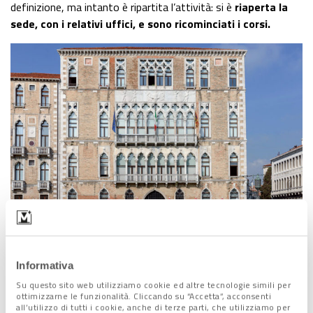
definizione, ma intanto è ripartita l’attività: si è
riaperta la
sede, con i relativi uffici, e sono ricominciati i corsi.
Musei: ripartenza progressiva
Informativa
Su questo sito web utilizziamo cookie ed altre tecnologie simili per
ottimizzarne le funzionalità. Cliccando su “Accetta”, acconsenti
A chiudere al pubblico, nelle giornate più difficili, sono stati
all’utilizzo di tutti i cookie, anche di terze parti, che utilizziamo per