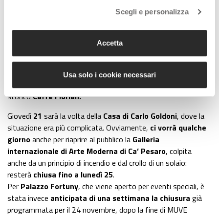
Sfruttando la chiusura di turno del lunedì, da domani riaprono
Scegli e personalizza
anche il Museo di
Storia naturale Giancarlo Ligabue
e il
Museo di Palazzo Mocenigo,
Centro studi di storia del
tessuto, del costume e del profumo. Il Museo del Settecento
Accetta
veneziano di
Ca’ Rezzonico
, chiuso il martedì, sarà
nuovamente
visitabile da mercoledì 20
.
Data che, abbandonando brevemente i musei, ma restando in
Usa solo i cookie necessari
Piazza San Marco, dovrebbe vedere anche la riapertura dello
storico
Caffè Florian.
Giovedì
21
sarà la volta della
Casa di Carlo Goldoni
, dove la
situazione era più complicata. Ovviamente,
ci vorrà qualche
giorno
anche per riaprire al pubblico la
Galleria
internazionale di Arte Moderna di Ca’ Pesaro
, colpita
anche da un principio di incendio e dal crollo di un solaio:
resterà
chiusa fino a lunedì 25
.
Per
Palazzo Fortuny
, che viene aperto per eventi speciali, è
stata invece
anticipata di una settimana la chiusura
già
programmata per il 24 novembre, dopo la fine di MUVE