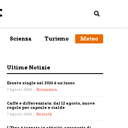
Scienza
Turismo
Meteo
Ultime Notizie
Essere single nel 2026 è un lusso
7 Agosto 2026
Economia
Caffè e differenziata: dal 12 agosto, nuove
regole per capsule e cialde
7 Agosto 2026
Società
L’Etna è tornato in attività: aeroporto di