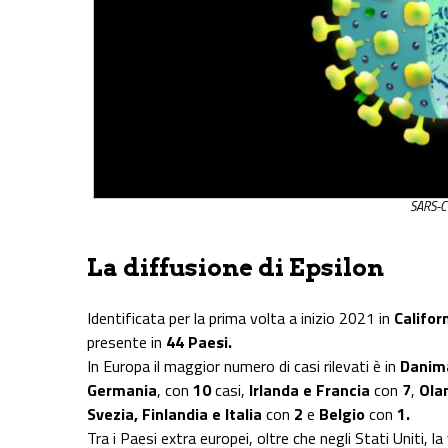
SARS-C
La diffusione di Epsilon
Identificata per la prima volta a inizio 2021 in
Californ
presente in
44 Paesi.
In Europa il maggior numero di casi rilevati è in
Danim
Germania
, con
10
casi,
Irlanda e Francia
con
7
,
Ola
Svezia, Finlandia e Italia
con
2
e
Belgio
con
1.
Tra i Paesi extra europei, oltre che negli Stati Uniti, 