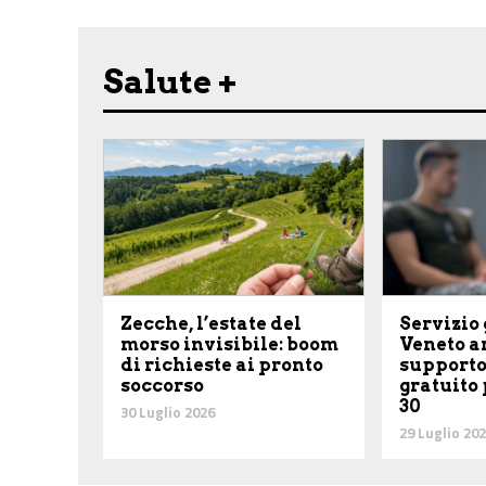
Salute +
Zecche, l’estate del
Servizio 
morso invisibile: boom
Veneto ar
di richieste ai pronto
supporto
soccorso
gratuito 
30
30 Luglio 2026
29 Luglio 20