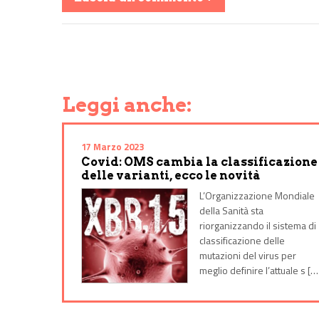
Share on Facebook
Share on Twitter
Share on E-Mail
Share on WhatsApp
Share on Telegram
Leggi anche:
17 Marzo 2023
Covid: OMS cambia la classificazione
delle varianti, ecco le novità
L’Organizzazione Mondiale
della Sanità sta
riorganizzando il sistema di
classificazione delle
mutazioni del virus per
meglio definire l’attuale s […