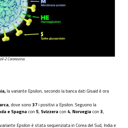
oV-2 Coronavirus
ia,
la variante Epsilon, secondo la banca dati Gisaid è ora
arca
, dove sono
37
i positivi a Epsilon. Seguono la
nda e Spagna
con
5
,
Svizzera
con
4
,
Norvegia
con
3
,
la variante Epsilon è stata sequenziata in Corea del Sud, India e