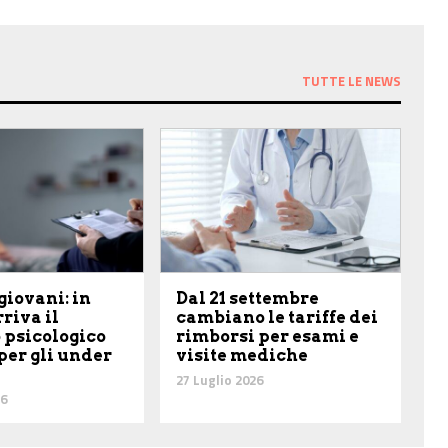
TUTTE LE NEWS
giovani: in
Dal 21 settembre
riva il
cambiano le tariffe dei
 psicologico
rimborsi per esami e
per gli under
visite mediche
27 Luglio 2026
26