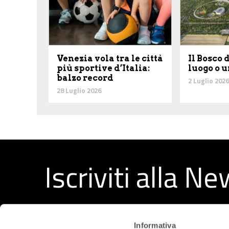
Venezia vola tra le città
Il Bosco 
più sportive d’Italia:
luogo o u
balzo record
2 Luglio 2026
28 Luglio 2026
Iscriviti alla N
Ricevi ogni settimana i migliori articoli selezionati dal
Informativa