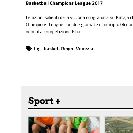
Basketball Champions League 2017
Le azioni salienti della vittoria orogranata su Kataja 
Champions League con due giornate d’anticipo. Gli uom
neonata competizione Fiba.
Tag:
basket
,
Reyer
,
Venezia
Share on Facebook
Share on Twitter
Share on E-Mail
Share on WhatsApp
Share on Telegram
Sport +